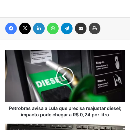
Facebook
X
Linkedin
WhatsApp
Telegram
Compartilhar via e-mail
Imprimir
Petrobras
avisa
a
Lula
que
precisa
reajustar
diesel;
impacto
pode
Petrobras avisa a Lula que precisa reajustar diesel;
chegar
impacto pode chegar a R$ 0,24 por litro
a
R$
Compras