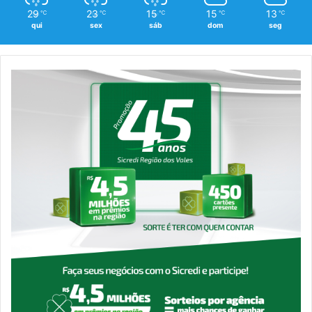
29
23
15
15
13
℃
℃
℃
℃
℃
qui
sex
sáb
dom
seg