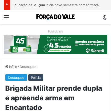
EGR recebe projeto de reconstrução da ponte entre Encantado e Muçum e vai iniciar a contratação da obra
Menu
Sw
Publicidade
Início
/
Destaques
Destaques
Polícia
Brigada Militar prende dupla
e apreende arma em
Encantado