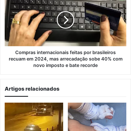
0,24
internacionais
por
feitas
litro
por
brasileiros
recuam
em
2024,
mas
arrecadação
Compras internacionais feitas por brasileiros
sobe
recuam em 2024, mas arrecadação sobe 40% com
40%
novo imposto e bate recorde
com
novo
imposto
Artigos relacionados
e
bate
recorde