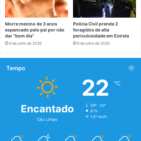
Morre menino de 3 anos
Polícia Civil prende 2
espancado pelo pai por não
foragidos de alta
dar “bom dia”
periculosidade em Estrela
9 de julho de 2026
9 de julho de 2026
Tempo
22
℃
Encantado
29º - 22º
87%
1.97 km/h
Céu Limpo