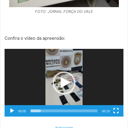
FOTO: JORNAL FORÇA DO VALE
Confira o vídeo da apreensão:
Tocador
de
vídeo
00:00
00:19
Publicidade