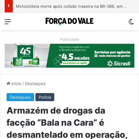
Árvore derrubada por temporal mata motociclista na ERS-124 em Montenegro
Menu
Sw
Publicidade
Início
/
Destaques
Destaques
Polícia
Armazém de drogas da
facção “Bala na Cara” é
desmantelado em operação,