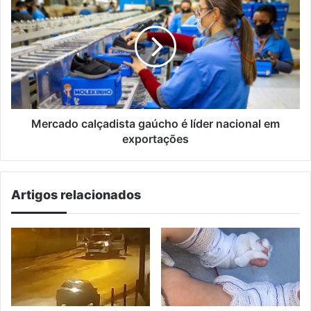
calçadista
gaúcho
é
líder
nacional
em
exportações
Mercado calçadista gaúcho é líder nacional em
exportações
Artigos relacionados