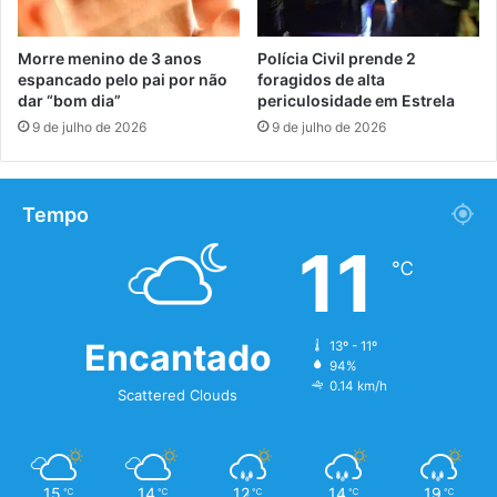
Morre menino de 3 anos
Polícia Civil prende 2
espancado pelo pai por não
foragidos de alta
dar “bom dia”
periculosidade em Estrela
9 de julho de 2026
9 de julho de 2026
Tempo
11
℃
Encantado
13º - 11º
94%
0.14 km/h
Scattered Clouds
15
14
12
14
19
℃
℃
℃
℃
℃