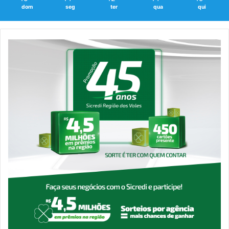
dom
seg
ter
qua
qui