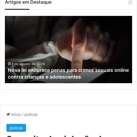
Artigos em Destaque
Nova
Co
lei
os
endurece
ho
penas
da
para
tr
crimes
de
sexuais
ba
online
en
7 de agosto de 2026
Nova lei endurece penas para crimes sexuais online
contra
En
contra crianças e adolescentes
crianças
e
e
M
adolescentes