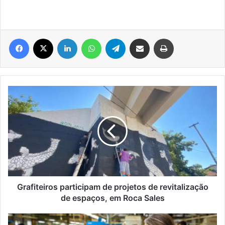
Facebook
X
Linkedin
WhatsApp
Telegram
Compartilhar via e-mail
Imprimir
Grafiteiros
participam
de
projetos
de
revitalização
de
espaços,
em
Roca
Grafiteiros participam de projetos de revitalização
Sales
de espaços, em Roca Sales
Mercado