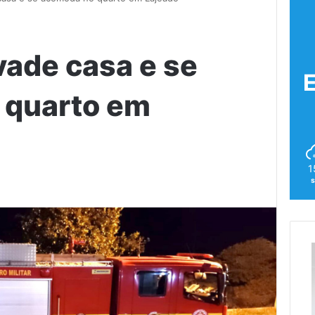
vade casa e se
 quarto em
1
s