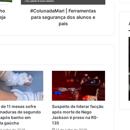
pais
cho
#ColunadaMari | Ferramentas
eja
para segurança dos alunos e
pais
o
Estrada
entre
l
Roca
Sales
osto de 2026
e
ação de veículos
Muçum
es mais que dobra e
7 de agosto de 2026
é
era metade das
Estrada entre Roca Sales e
liberada
o
as externas do
Muçum é liberada após
após
serviços de manutenção
serviços
c
de
 de 11 meses sofre
Suspeito de liderar facção
manutenção
maduras de segundo
após morte de Nego
 após banho em
Jackson é preso na RS-
la gaúcha
135
de julho de 2026
11 de julho de 2026