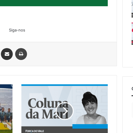
Siga-nos
Linkedin
Compartilhar via e-mail
Imprimir
#ColunadaMari
|
Ferramentas
para
segurança
dos
alunos
e