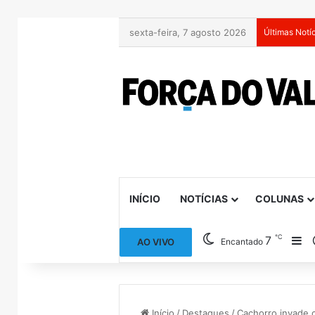
sexta-feira, 7 agosto 2026
Últimas Notí
INÍCIO
NOTÍCIAS
COLUNAS
℃
7
Ba
AO VIVO
Encantado
Início
/
Destaques
/
Cachorro invade 