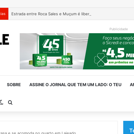
cias
Estrada entre Roca Sales e Muçum é liberada após serviços de 
Publicidade
SOBRE
ASSINE O JORNAL QUE TEM UM LADO: O TEU
A
rra Lateral
Switch skin
Procurar por
T
casa e se acomoda no quarto em Lajeado