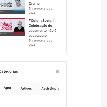
Orelha
1 de fevereiro de
2026
#ColunaSocial |
Celebração de
casamento não é
espetáculo
1 de fevereiro de
2026
Categorias
Agro
Artigos
Assistência Social
Boulevard
B