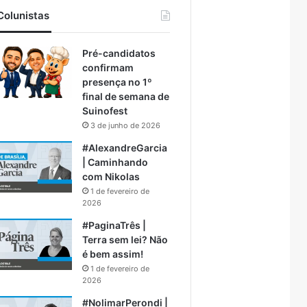
Colunistas
Pré-candidatos
confirmam
presença no 1º
final de semana de
Suinofest
3 de junho de 2026
#AlexandreGarcia
| Caminhando
com Nikolas
1 de fevereiro de
2026
#PaginaTrês |
Terra sem lei? Não
é bem assim!
1 de fevereiro de
2026
#NolimarPerondi |