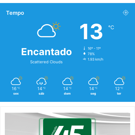
Tempo
13
℃
Encantado
16º - 11º
78%
1.93 km/h
Scattered Clouds
16
14
14
14
12
℃
℃
℃
℃
℃
sex
sáb
dom
seg
ter