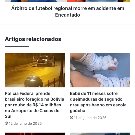
Encantado
Árbitro de futebol regional morre em acidente em
Encantado
Artigos relacionados
Polícia Federal prende
Bebê de 11 meses sofre
brasileiro foragido na Bolívia
queimaduras de segundo
por roubo de R$ 14 milhões
grau após banho em escola
no Aeroporto de Caxias do
gaúcha
Sul
11 de julho de 2026
12 de julho de 2026