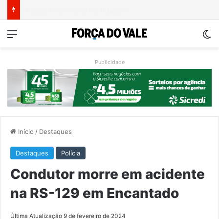
Ventos fortes deixam rastro de danos em municípios do Vale do Taquari
Menu
Sw
Publicidade
Início
/
Destaques
Destaques
Polícia
Condutor morre em acidente
na RS-129 em Encantado
Última Atualização 9 de fevereiro de 2024