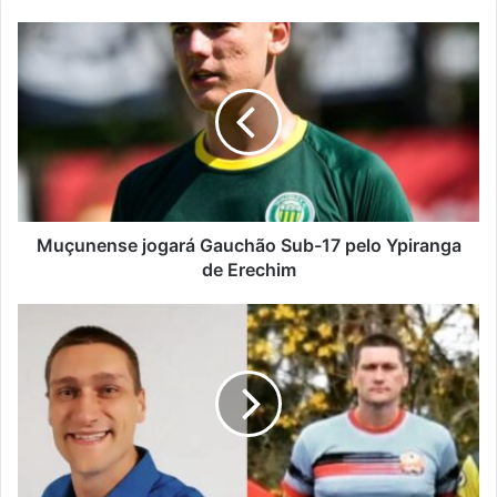
Muçunense
jogará
Gauchão
Sub-
17
pelo
Ypiranga
de
Erechim
Muçunense jogará Gauchão Sub-17 pelo Ypiranga
de Erechim
Árbitro
de
futebol
regional
morre
em
acidente
em