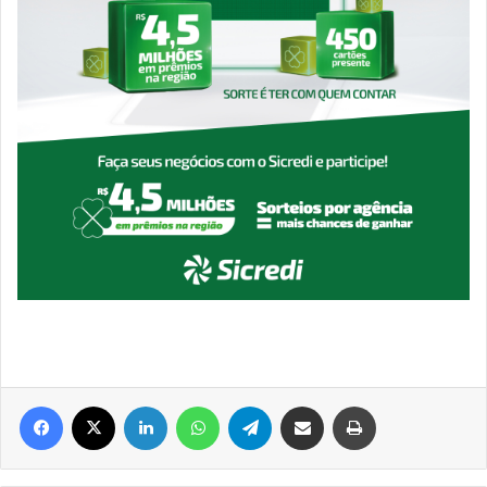
Facebook
X
Linkedin
WhatsApp
Telegram
Compartilhar via e-mail
Imprimir