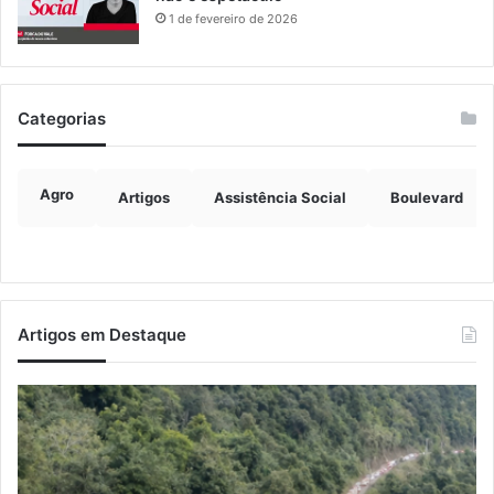
1 de fevereiro de 2026
Categorias
Agro
Artigos
Assistência Social
Boulevard
Artigos em Destaque
Nova
Tr
lei
as
endurece
no
penas
de
para
pa