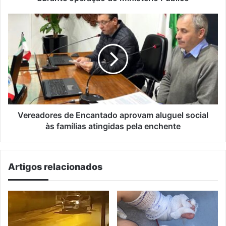
do
Ministério
Vereadores
Público
de
Encantado
aprovam
aluguel
social
às
famílias
atingidas
pela
Vereadores de Encantado aprovam aluguel social
enchente
às famílias atingidas pela enchente
Artigos relacionados