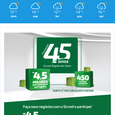
15
14
12
14
19
℃
℃
℃
℃
℃
dom
seg
ter
qua
qui