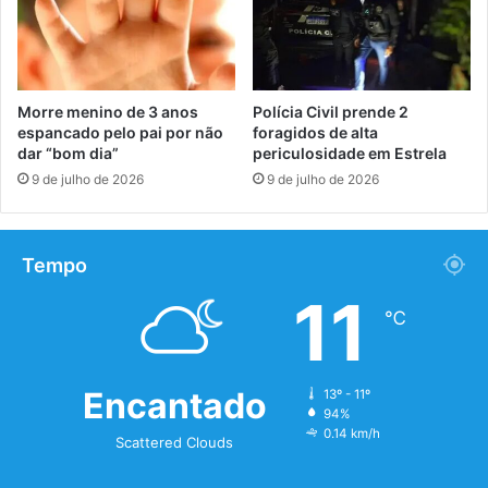
Morre menino de 3 anos
Polícia Civil prende 2
espancado pelo pai por não
foragidos de alta
dar “bom dia”
periculosidade em Estrela
9 de julho de 2026
9 de julho de 2026
Tempo
11
℃
Encantado
13º - 11º
94%
0.14 km/h
Scattered Clouds