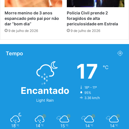
Morre menino de 3 anos
Polícia Civil prende 2
espancado pelo pai por não
foragidos de alta
dar “bom dia”
periculosidade em Estrela
9 de julho de 2026
9 de julho de 2026
Tempo
17
℃
Encantado
18º - 11º
95%
3.36 km/h
Light Rain
18
14
15
14
14
℃
℃
℃
℃
℃