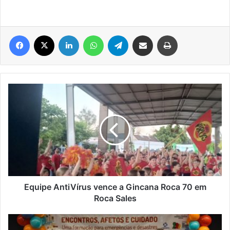
Facebook
X
Linkedin
WhatsApp
Telegram
Compartilhar via e-mail
Imprimir
Equipe
AntiVírus
vence
a
Gincana
Roca
70
em
Roca
Sales
Equipe AntiVírus vence a Gincana Roca 70 em
Roca Sales
Profissionais
de