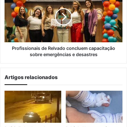
Relvado
concluem
capacitação
sobre
emergências
e
desastres
Profissionais de Relvado concluem capacitação
sobre emergências e desastres
Artigos relacionados