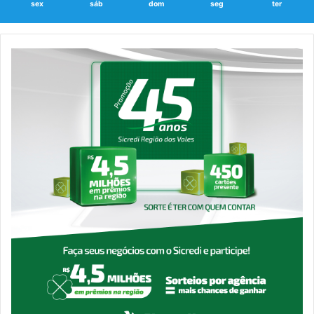
sex
sáb
dom
seg
ter