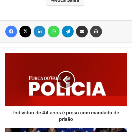
Facebook
X
Linkedin
WhatsApp
Telegram
Compartilhar via e-mail
Imprimir
Indivíduo
de
44
anos
é
preso
com
mandado
de
prisão
Indivíduo de 44 anos é preso com mandado de
prisão
ELEIÇÕES