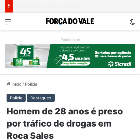
Ventos fortes deixam rastro de danos em municípios do Vale do Taquari
Menu
Sw
Publicidade
Início
/
Polícia
Polícia
Destaques
Homem de 28 anos é preso
por tráfico de drogas em
Roca Sales