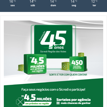
16
14
14
14
12
℃
℃
℃
℃
℃
sex
sáb
dom
seg
ter