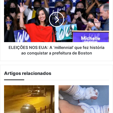
NOS
EUA:
A
‘millennial’
que
fez
história
ao
conquistar
ELEIÇÕES NOS EUA: A ‘millennial’ que fez história
a
ao conquistar a prefeitura de Boston
prefeitura
de
Boston
Artigos relacionados