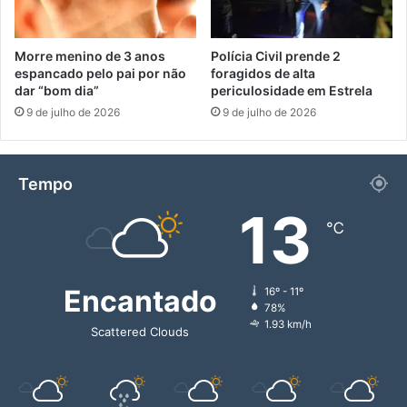
Morre menino de 3 anos
Polícia Civil prende 2
espancado pelo pai por não
foragidos de alta
dar “bom dia”
periculosidade em Estrela
9 de julho de 2026
9 de julho de 2026
Tempo
13
℃
Encantado
16º - 11º
78%
1.93 km/h
Scattered Clouds