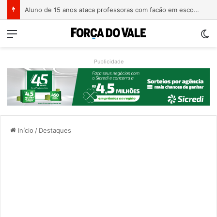
Homem é preso com revólver de numeração raspada em Teutônia
Menu
Sw
Publicidade
Início
/
Destaques