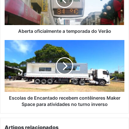
do
Verão
Aberta oficialmente a temporada do Verão
Escolas
de
Encantado
recebem
contêineres
Maker
Space
para
atividades
no
Escolas de Encantado recebem contêineres Maker
turno
Space para atividades no turno inverso
inverso
Artigos relacionados