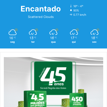
Encantado
16º - 4º
90%
0.77 km/h
Scattered Clouds
16
13
16
17
18
℃
℃
℃
℃
℃
seg
ter
qua
qui
sex