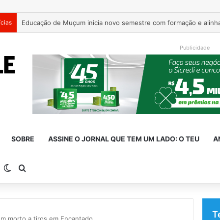
ícias
Publicidade
SOBRE
ASSINE O JORNAL QUE TEM UM LADO: O TEU
A
arra Lateral
Switch skin
Procurar por
T
em morto a tiros em Encantado