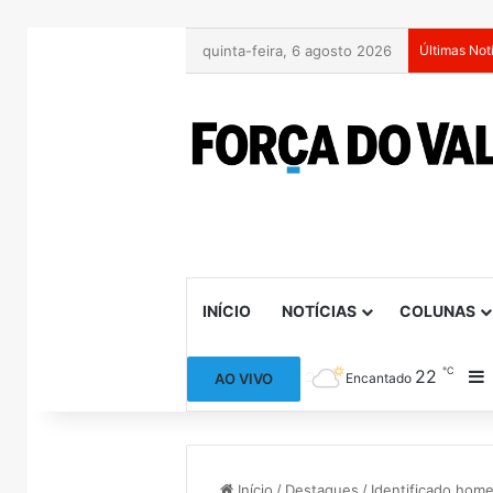
quinta-feira, 6 agosto 2026
Últimas Not
INÍCIO
NOTÍCIAS
COLUNAS
℃
22
B
AO VIVO
Encantado
Início
/
Destaques
/
Identificado hom