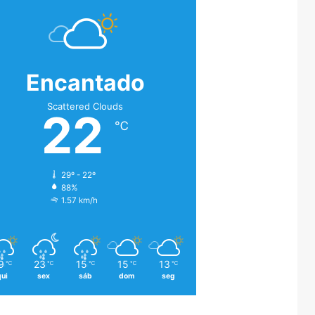
Encantado
Scattered Clouds
22
℃
29º - 22º
88%
1.57 km/h
9
23
15
15
13
℃
℃
℃
℃
℃
qui
sex
sáb
dom
seg