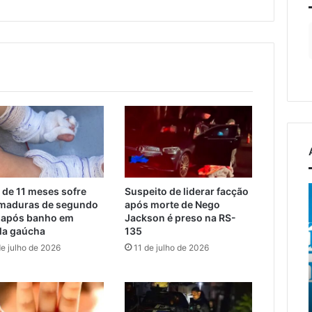
EGR
Curso
 de 11 meses sofre
Suspeito de liderar facção
recebe
prático
maduras de segundo
após morte de Nego
 após banho em
Jackson é preso na RS-
projeto
ensina
la gaúcha
135
de
cultivo
5 de agosto de 2026
reconstrução
e
de julho de 2026
11 de julho de 2026
EGR recebe projeto de
6 de agosto de 2026
da
cuidados
reconstrução da ponte
Curso prático ensina
ponte
com
entre Encantado e Muçum
cultivo e cuidados c
entre
plantas
e vai iniciar a contratação
plantas para ambien
Encantado
para