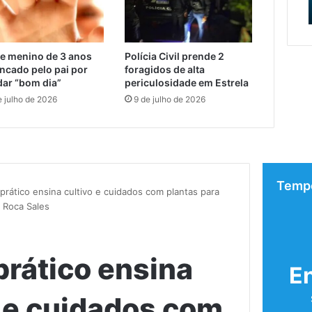
da obra
internos em Roca Sa
e
ambientes
Muçum
internos
e
em
vai
Roca
e menino de 3 anos
Polícia Civil prende 2
iniciar
Sales
ncado pelo pai por
foragidos de alta
dar “bom dia”
periculosidade em Estrela
a
contratação
e julho de 2026
9 de julho de 2026
da
obra