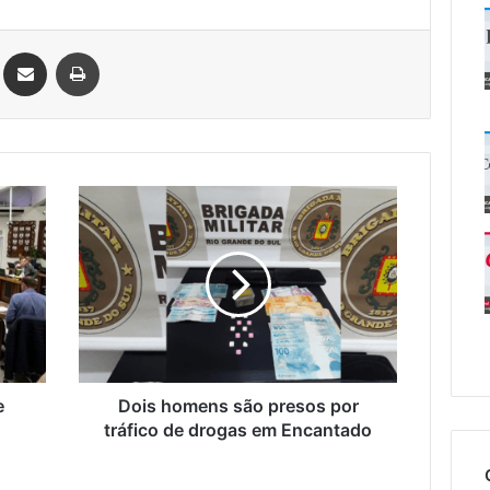
Linkedin
Compartilhar via e-mail
Imprimir
Dois
homens
são
presos
por
tráfico
de
drogas
em
Encantado
e
Dois homens são presos por
tráfico de drogas em Encantado