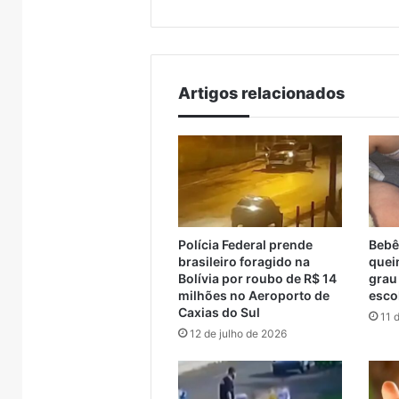
da
sessão
Artigos relacionados
Polícia Federal prende
Bebê
brasileiro foragido na
quei
Bolívia por roubo de R$ 14
grau
milhões no Aeroporto de
esco
Caxias do Sul
11 
12 de julho de 2026