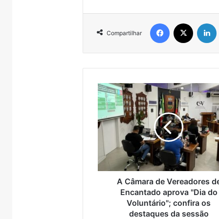
Facebook
X
Compartilhar
A
Câmara
de
Vereadores
de
Encantado
aprova
"Dia
do
Voluntário";
A Câmara de Vereadores d
confira
Encantado aprova "Dia do
os
Voluntário"; confira os
destaques
destaques da sessão