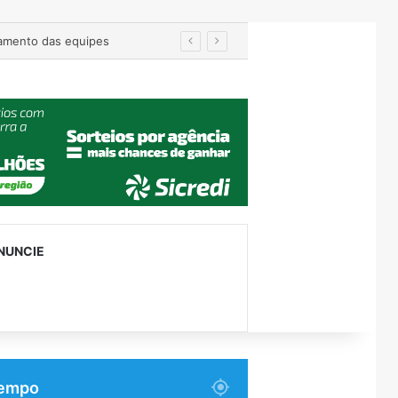
EGR recebe projeto de reconstrução da ponte entre Encantado e Muçum e vai iniciar a contratação da obra
NUNCIE
empo