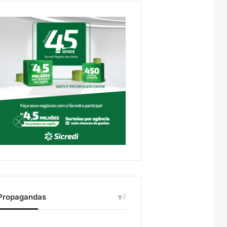
Propagandas