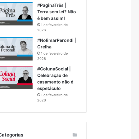
#PaginaTrês |
Terra sem lei? Não
é bem assim!
1 de fevereiro de
2026
#NolimarPerondi |
Orelha
1 de fevereiro de
2026
#ColunaSocial |
Celebração de
casamento não é
espetáculo
1 de fevereiro de
2026
Categorias