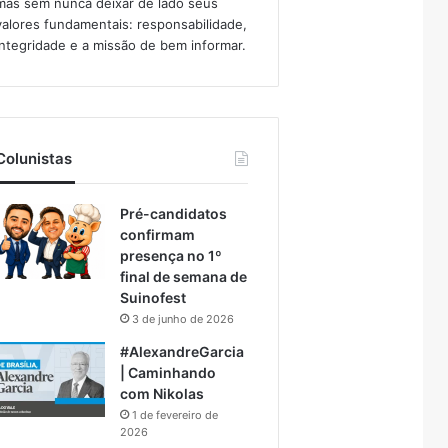
mas sem nunca deixar de lado seus
valores fundamentais: responsabilidade,
integridade e a missão de bem informar.​
Colunistas
Pré-candidatos
confirmam
presença no 1º
final de semana de
Suinofest
3 de junho de 2026
#AlexandreGarcia
| Caminhando
com Nikolas
1 de fevereiro de
2026