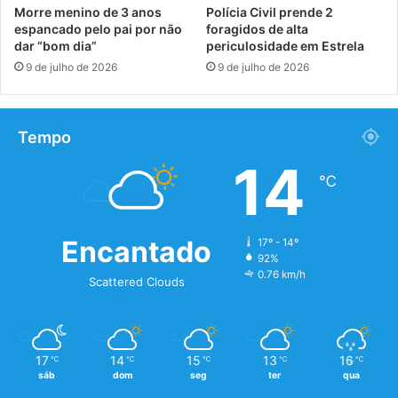
Morre menino de 3 anos
Polícia Civil prende 2
espancado pelo pai por não
foragidos de alta
dar “bom dia”
periculosidade em Estrela
9 de julho de 2026
9 de julho de 2026
Tempo
14
℃
Encantado
17º - 14º
92%
0.76 km/h
Scattered Clouds
17
14
15
13
16
℃
℃
℃
℃
℃
sáb
dom
seg
ter
qua