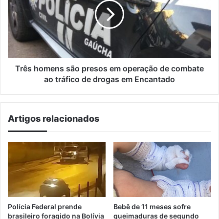
presos
em
operação
de
combate
ao
tráfico
Três homens são presos em operação de combate
de
ao tráfico de drogas em Encantado
drogas
em
Encantado
Artigos relacionados
Polícia Federal prende
Bebê de 11 meses sofre
brasileiro foragido na Bolívia
queimaduras de segundo