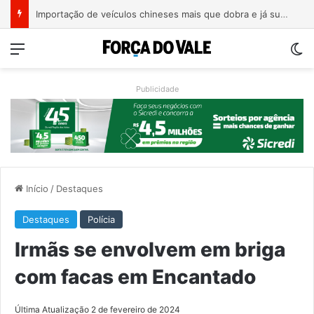
Estrada entre Roca Sales e Muçum é liberada após serviços de manutenção
Menu
Sw
Publicidade
Início
/
Destaques
Destaques
Polícia
Irmãs se envolvem em briga
com facas em Encantado
Última Atualização 2 de fevereiro de 2024