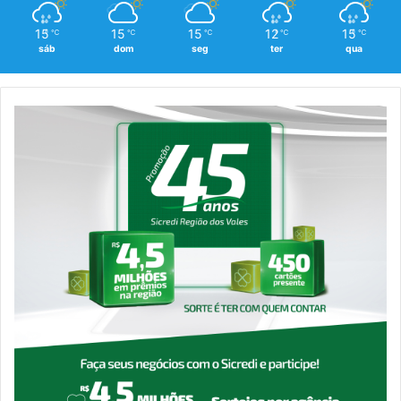
15
15
15
12
15
℃
℃
℃
℃
℃
sáb
dom
seg
ter
qua