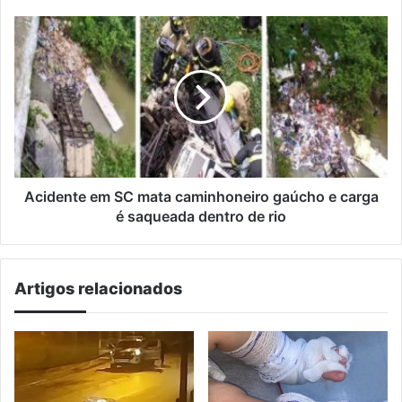
Acidente
em
SC
mata
caminhoneiro
gaúcho
e
carga
é
saqueada
Acidente em SC mata caminhoneiro gaúcho e carga
dentro
é saqueada dentro de rio
de
rio
Artigos relacionados