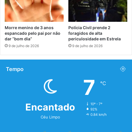
Morre menino de 3 anos
Polícia Civil prende 2
espancado pelo pai por não
foragidos de alta
dar “bom dia”
periculosidade em Estrela
9 de julho de 2026
9 de julho de 2026
Tempo
7
℃
Encantado
10º - 7º
92%
0.84 km/h
Céu Limpo