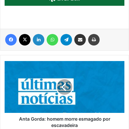
Facebook
X
Linkedin
WhatsApp
Telegram
Compartilhar via e-mail
Imprimir
Anta
Gorda:
homem
morre
esmagado
por
escavadeira
Anta Gorda: homem morre esmagado por
escavadeira