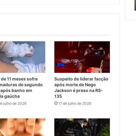
tados em Canoas
Encantado
entre
Muçum
e
Encantado
 de 11 meses sofre
Suspeito de liderar facção
maduras de segundo
após morte de Nego
 após banho em
Jackson é preso na RS-
la gaúcha
135
de julho de 2026
11 de julho de 2026