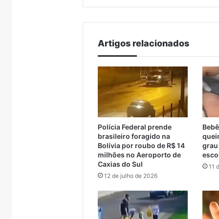
da obra
resga
e
em
Muçum
Canoas
e
vai
Artigos relacionados
iniciar
a
contratação
da
obra
Polícia Federal prende
Bebê
brasileiro foragido na
quei
Bolívia por roubo de R$ 14
grau
milhões no Aeroporto de
esco
Caxias do Sul
11 
12 de julho de 2026