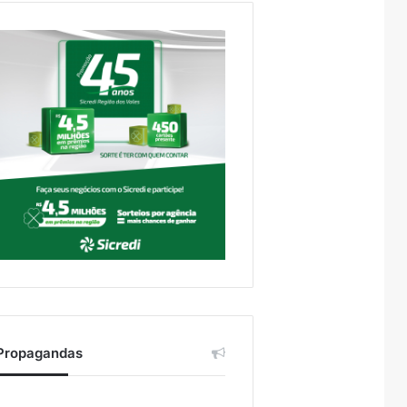
Propagandas