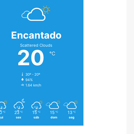
Encantado
Scattered Clouds
20
℃
30º - 20º
94%
1.64 km/h
0
23
15
15
13
℃
℃
℃
℃
℃
qui
sex
sáb
dom
seg