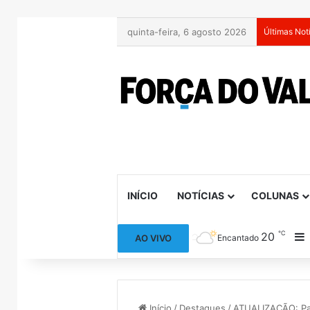
quinta-feira, 6 agosto 2026
Últimas Not
INÍCIO
NOTÍCIAS
COLUNAS
℃
20
B
AO VIVO
Encantado
Início
/
Destaques
/
ATUALIZAÇÃO: Pad