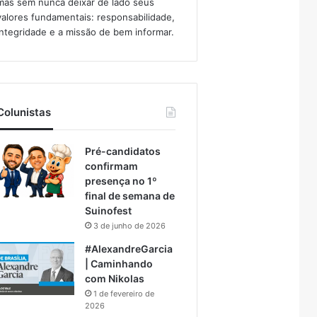
mas sem nunca deixar de lado seus
valores fundamentais: responsabilidade,
integridade e a missão de bem informar.​
Colunistas
Pré-candidatos
confirmam
presença no 1º
final de semana de
Suinofest
3 de junho de 2026
#AlexandreGarcia
| Caminhando
com Nikolas
1 de fevereiro de
2026