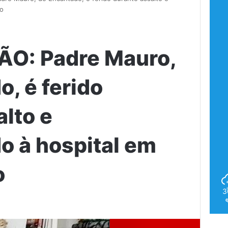
do
O: Padre Mauro,
, é ferido
alto e
 à hospital em
o
3