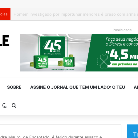
ícias
Canil clandestino é fechado e 19 cães são resgatados em Canoa
Publicidade
SOBRE
ASSINE O JORNAL QUE TEM UM LADO: O TEU
A
arra Lateral
Switch skin
Procurar por
T
re Mauro, de Encantado, é ferido durante assalto e