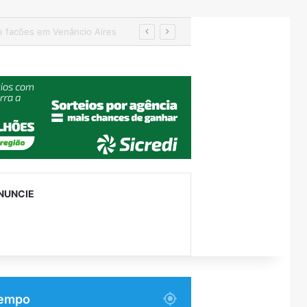
s
NUNCIE
empo