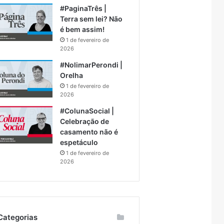
#PaginaTrês |
Terra sem lei? Não
é bem assim!
1 de fevereiro de
2026
#NolimarPerondi |
Orelha
1 de fevereiro de
2026
#ColunaSocial |
Celebração de
casamento não é
espetáculo
1 de fevereiro de
2026
Categorias