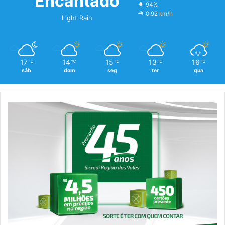
Encantado
94%
0.92 km/h
Light Rain
17
14
15
13
16
℃
℃
℃
℃
℃
sáb
dom
seg
ter
qua