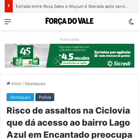
Patrimônio de Paulo Pimenta salta de R$ 192 mil para R$ 1,87 milhão em 4 anos
Menu
Sw
Publicidade
Início
/
Destaques
Destaques
Polícia
Risco de assaltos na Ciclovia
que dá acesso ao bairro Lago
Azul em Encantado preocupa