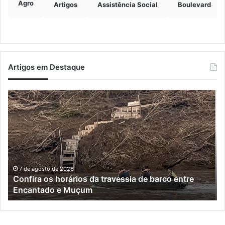
Agro
Artigos
Assistência Social
Boulevard
Artigos em Destaque
Turisvales
2026
recebe
1200
profissionais
do
trade
turístico
7 de agosto de 2026
Turisvales 2026 recebe 1200 profissionais do trade
turístico