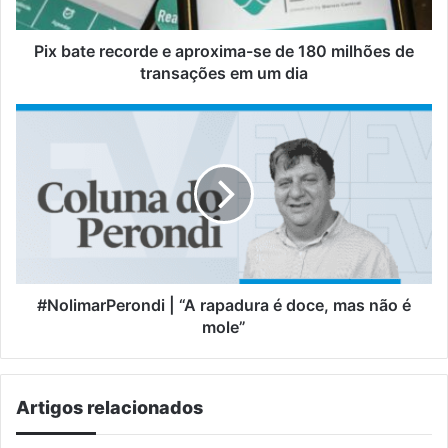
180
milhões
de
Pix bate recorde e aproxima-se de 180 milhões de
transações
transações em um dia
em
um
#NolimarPerondi
dia
|
“A
rapadura
é
doce,
mas
não
é
mole”
#NolimarPerondi | “A rapadura é doce, mas não é
mole”
Artigos relacionados