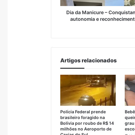
Dia da Manicure – Conquista
autonomia e reconhecimen
Artigos relacionados
Polícia Federal prende
Bebê
brasileiro foragido na
quei
Bolívia por roubo de R$ 14
grau
milhões no Aeroporto de
esco
Caxias do Sul