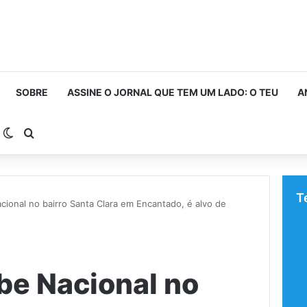
SOBRE
ASSINE O JORNAL QUE TEM UM LADO: O TEU
A
arra Lateral
Switch skin
Procurar por
T
ional no bairro Santa Clara em Encantado, é alvo de
be Nacional no