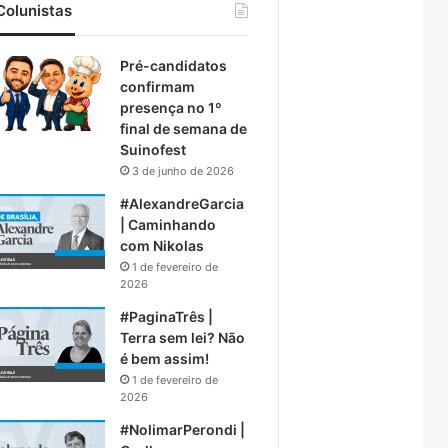
Colunistas
Pré-candidatos
confirmam
presença no 1º
final de semana de
Suinofest
3 de junho de 2026
#AlexandreGarcia
| Caminhando
com Nikolas
1 de fevereiro de
2026
#PaginaTrês |
Terra sem lei? Não
é bem assim!
1 de fevereiro de
2026
#NolimarPerondi |