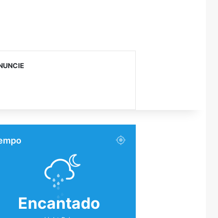
NUNCIE
empo
Encantado