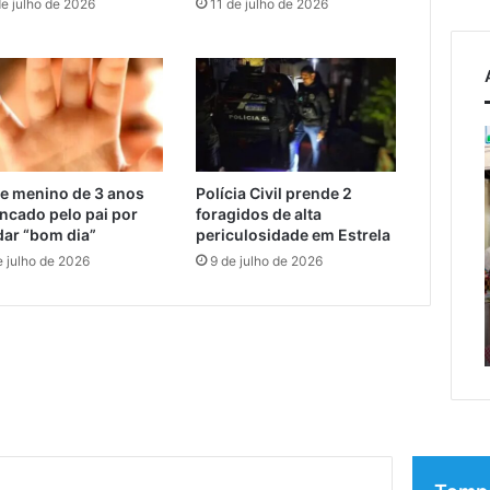
de julho de 2026
11 de julho de 2026
Campeonato
Municipal
de
e menino de 3 anos
Polícia Civil prende 2
Bochas
osto de 2026
ncado pelo pai por
foragidos de alta
começa
a condena ex-
dar “bom dia”
periculosidade em Estrela
neste
or Pegari a mais de
e julho de 2026
9 de julho de 2026
6 de agosto de 2026
fim
T
 anos de reclusão
Campeonato Municipal de
de
claração
Bochas começa neste fim
semana
erada racista
de semana em Encantado
em
Encantado
o
da