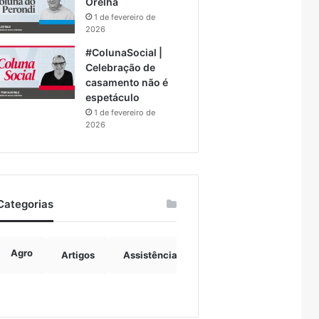
Orelha
1 de fevereiro de
2026
#ColunaSocial |
Celebração de
casamento não é
espetáculo
1 de fevereiro de
2026
Categorias
Agro
Artigos
Assistência Social
Boulevard
B