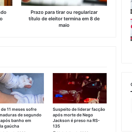
termina
em
ndo
Prazo para tirar ou regularizar
8
to
título de eleitor termina em 8 de
de
maio
maio
 de 11 meses sofre
Suspeito de liderar facção
maduras de segundo
após morte de Nego
 após banho em
Jackson é preso na RS-
la gaúcha
135