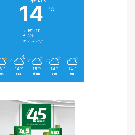
Light Rain
14
℃
16º - 11º
89%
2.57 km/h
6
14
15
14
14
℃
℃
℃
℃
℃
sex
sáb
dom
seg
ter