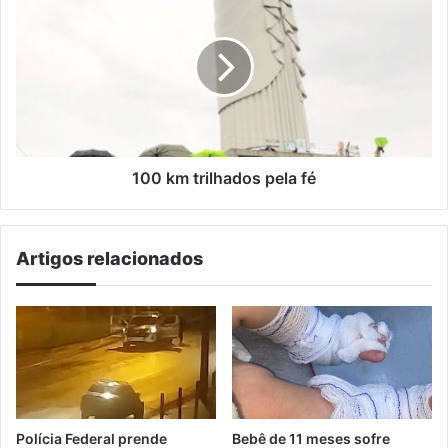
km
trilhados
pela
fé
100 km trilhados pela fé
Artigos relacionados
Polícia Federal prende
Bebê de 11 meses sofre