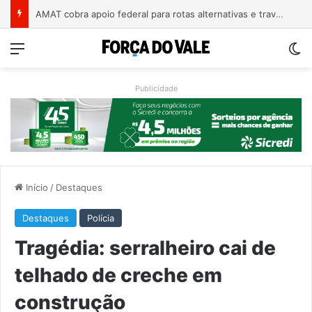
A arte de projetar o dom de cuidar
Menu
Sw
Publicidade
Início
/
Destaques
Destaques
Polícia
Tragédia: serralheiro cai de
telhado de creche em
construção