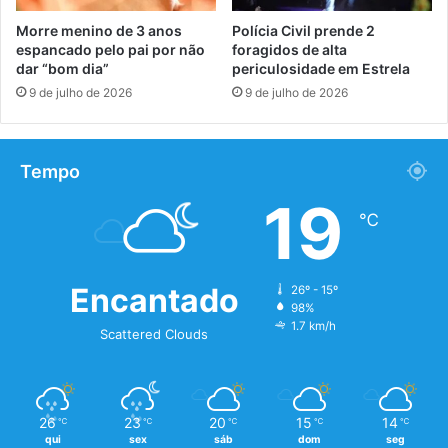
Morre menino de 3 anos
Polícia Civil prende 2
espancado pelo pai por não
foragidos de alta
dar “bom dia”
periculosidade em Estrela
9 de julho de 2026
9 de julho de 2026
Tempo
19
℃
Encantado
26º - 15º
98%
1.7 km/h
Scattered Clouds
26
23
20
15
14
℃
℃
℃
℃
℃
qui
sex
sáb
dom
seg