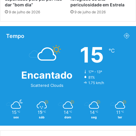
dar “bom dia”
periculosidade em Estrela
9 de julho de 2026
9 de julho de 2026
Tempo
15
℃
Encantado
17º - 13º
81%
1.75 km/h
Scattered Clouds
15
15
14
14
11
℃
℃
℃
℃
℃
sex
sáb
dom
seg
ter