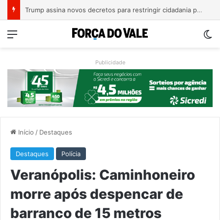
A Balsa Vicentina do Rio Guaporé
Menu
Sw
Publicidade
Início
/
Destaques
Destaques
Polícia
Veranópolis: Caminhoneiro
morre após despencar de
barranco de 15 metros