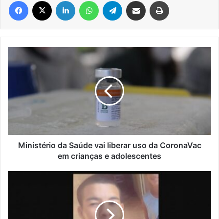
Facebook
X
Linkedin
WhatsApp
Telegram
Compartilhar via e-mail
Imprimir
Ministério
da
Saúde
vai
liberar
uso
da
CoronaVac
em
crianças
Ministério da Saúde vai liberar uso da CoronaVac
e
em crianças e adolescentes
adolescentes
Ciclista
que
retornava
do
primeiro