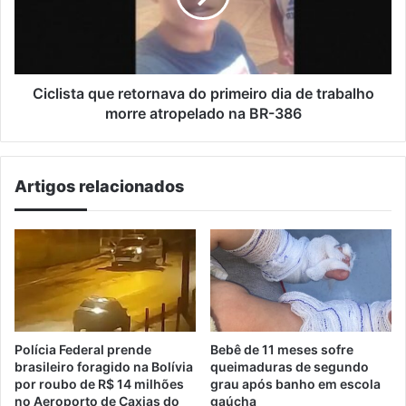
dia
de
trabalho
morre
atropelado
Ciclista que retornava do primeiro dia de trabalho
na
morre atropelado na BR-386
BR-
386
Artigos relacionados
Polícia Federal prende
Bebê de 11 meses sofre
brasileiro foragido na Bolívia
queimaduras de segundo
por roubo de R$ 14 milhões
grau após banho em escola
no Aeroporto de Caxias do
gaúcha