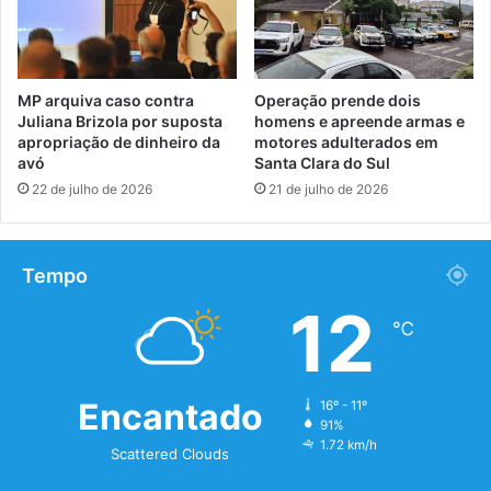
MP arquiva caso contra
Operação prende dois
Juliana Brizola por suposta
homens e apreende armas e
apropriação de dinheiro da
motores adulterados em
avó
Santa Clara do Sul
22 de julho de 2026
21 de julho de 2026
Tempo
12
℃
Encantado
16º - 11º
91%
1.72 km/h
Scattered Clouds