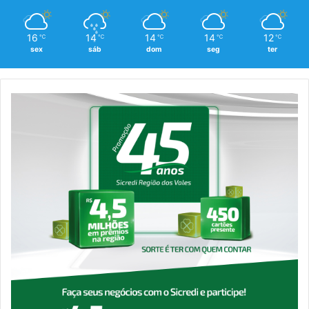
16
14
14
14
12
℃
℃
℃
℃
℃
sex
sáb
dom
seg
ter