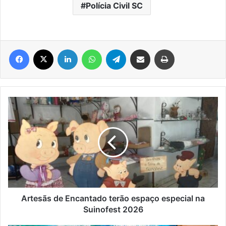
Polícia Civil SC
Facebook
X
Linkedin
WhatsApp
Telegram
Compartilhar via e-mail
Imprimir
Artesãs
de
Encantado
terão
espaço
especial
na
Suinofest
2026
Artesãs de Encantado terão espaço especial na
Suinofest 2026