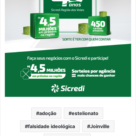
adoção
estelionato
falsidade ideológica
Joinville