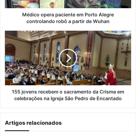
robô
a
partir
Médico opera paciente em Porto Alegre
de
controlando robô a partir de Wuhan
Wuhan
155
jovens
recebem
o
sacramento
da
Crisma
em
celebrações
na
155 jovens recebem o sacramento da Crisma em
Igreja
celebrações na Igreja São Pedro de Encantado
São
Pedro
de
Artigos relacionados
Encantado