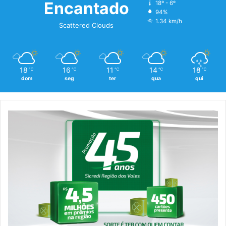
Encantado
18º - 6º
94%
1.34 km/h
Scattered Clouds
18
16
11
14
18
℃
℃
℃
℃
℃
dom
seg
ter
qua
qui