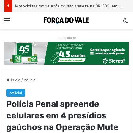
Motociclista morre após colisão traseira na BR-386, em Triunfo
Menu
Sw
Publicidade
Início
/
policial
policial
Polícia Penal apreende
celulares em 4 presídios
gaúchos na Operação Mute