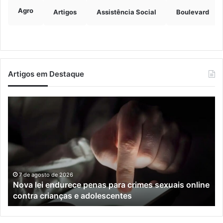
Agro
Artigos
Assistência Social
Boulevard
Artigos em Destaque
Nova
Co
lei
os
endurece
ho
penas
da
para
tr
crimes
de
sexuais
ba
online
en
7 de agosto de 2026
Nova lei endurece penas para crimes sexuais online
contra
En
contra crianças e adolescentes
crianças
e
e
M
adolescentes