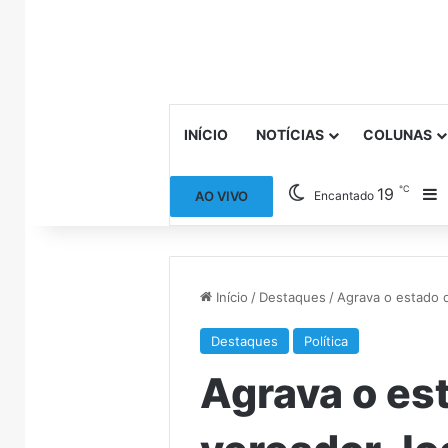
INÍCIO
NOTÍCIAS
COLUNAS
℃
19
B
AO VIVO
Encantado
Início
/
Destaques
/
Agrava o estado 
Destaques
Política
Agrava o es