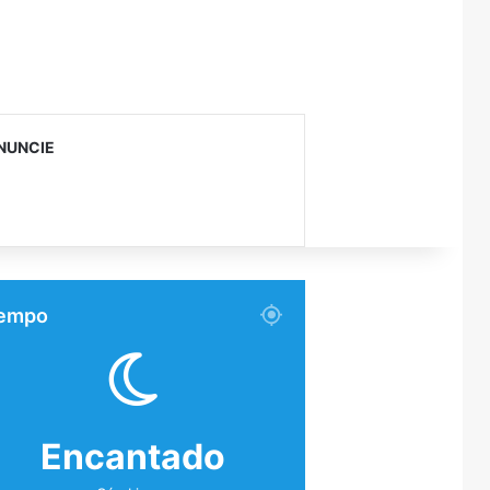
NUNCIE
empo
Encantado