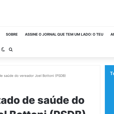
SOBRE
ASSINE O JORNAL QUE TEM UM LADO: O TEU
A
arra Lateral
Switch skin
Procurar por
T
de saúde do vereador Joel Bottoni (PSDB)
tado de saúde do