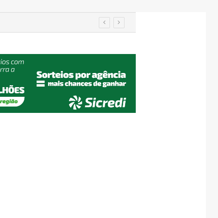
IA de reconhecimento facial localiza pessoa desaparecida há 15 anos; sistema atinge precisão de até 99%