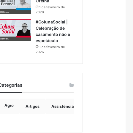
Orelha
1 de fevereiro de
2026
#ColunaSocial |
Celebração de
casamento não é
espetáculo
1 de fevereiro de
2026
Categorias
Agro
Artigos
Assistência Social
Boulevard
B