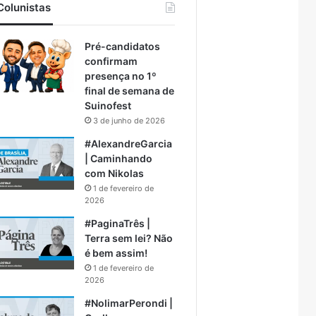
Colunistas
Pré-candidatos
confirmam
presença no 1º
final de semana de
Suinofest
3 de junho de 2026
#AlexandreGarcia
| Caminhando
com Nikolas
1 de fevereiro de
2026
#PaginaTrês |
Terra sem lei? Não
é bem assim!
1 de fevereiro de
2026
#NolimarPerondi |