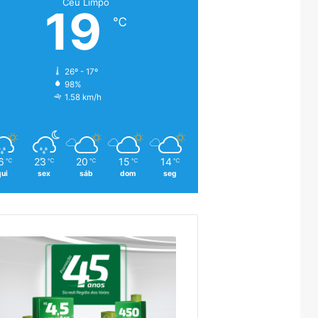
Céu Limpo
19
℃
26º - 17º
98%
1.58 km/h
6
23
20
15
14
℃
℃
℃
℃
℃
qui
sex
sáb
dom
seg