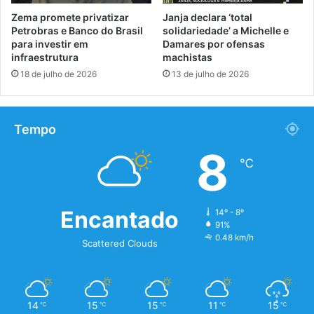
Zema promete privatizar
Janja declara ‘total
Petrobras e Banco do Brasil
solidariedade’ a Michelle e
para investir em
Damares por ofensas
infraestrutura
machistas
18 de julho de 2026
13 de julho de 2026
Tempo
8
℃
Encantado
14º - 8º
91%
0.48 km/h
Scattered Clouds
14
15
15
11
15
℃
℃
℃
℃
℃