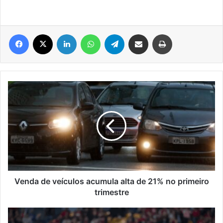
Facebook
X
Linkedin
WhatsApp
Telegram
Compartilhar via e-mail
Imprimir
Venda
de
veículos
acumula
alta
de
21%
no
primeiro
trimestre
Venda de veículos acumula alta de 21% no primeiro
trimestre
Libertadores:
Internacional