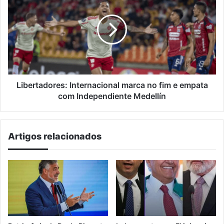
marca
no
fim
e
empata
com
Independiente
Medellín
Libertadores: Internacional marca no fim e empata
com Independiente Medellín
Artigos relacionados