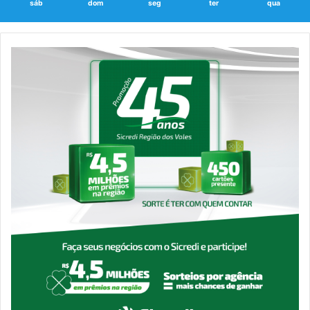
sáb
dom
seg
ter
qua