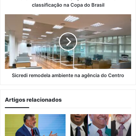
Copa
classificação na Copa do Brasil
do
Brasil
Sicredi
remodela
ambiente
na
agência
do
Centro
Sicredi remodela ambiente na agência do Centro
Artigos relacionados