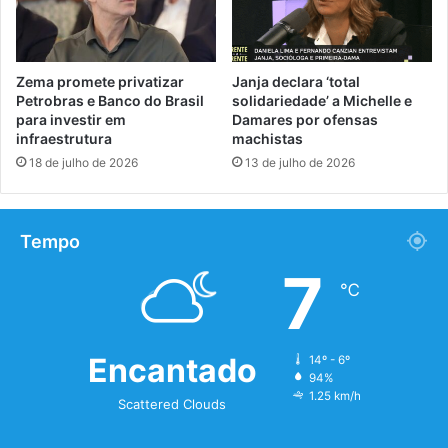
Zema promete privatizar
Janja declara ‘total
Petrobras e Banco do Brasil
solidariedade’ a Michelle e
para investir em
Damares por ofensas
infraestrutura
machistas
18 de julho de 2026
13 de julho de 2026
Tempo
7
℃
Encantado
14º - 6º
94%
1.25 km/h
Scattered Clouds