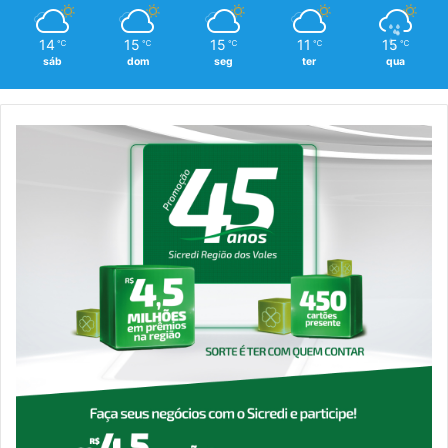
14
15
15
11
15
℃
℃
℃
℃
℃
sáb
dom
seg
ter
qua