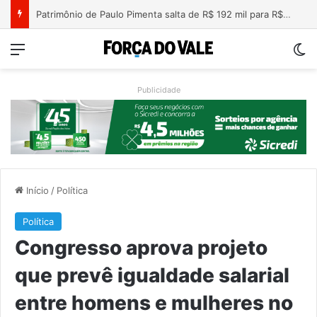
Nova lei endurece penas para crimes sexuais online contra crianças e adolescentes
Menu
Sw
Publicidade
Início
/
Política
Política
Congresso aprova projeto
que prevê igualdade salarial
entre homens e mulheres no