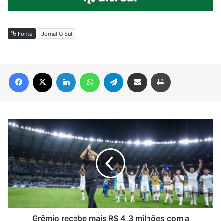
Fonte
Jornal O Sul
Facebook
X
Linkedin
WhatsApp
Telegram
Compartilhar via e-mail
Imprimir
Grêmio
recebe
mais
R$
4,3
milhões
com
a
classificação
na
Grêmio recebe mais R$ 4,3 milhões com a