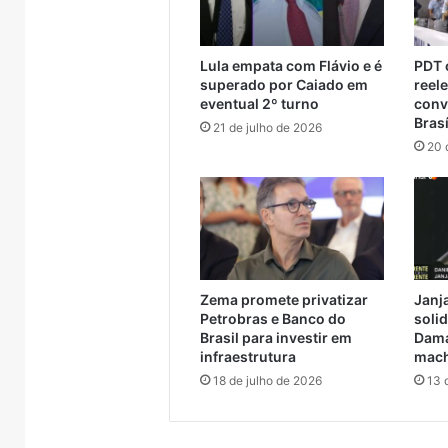
 Muçum
considerada racista
de se
anos
em
de
Encantado
reclusão
Lula empata com Flávio e é
PDT o
por
superado por Caiado em
reel
declaração
eventual 2º turno
conv
considerada
Brasí
21 de julho de 2026
racista
20 
Zema promete privatizar
Janja
Petrobras e Banco do
solid
Brasil para investir em
Dama
infraestrutura
mach
18 de julho de 2026
13 