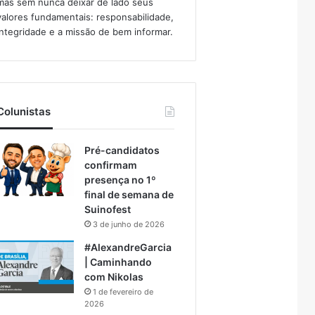
mas sem nunca deixar de lado seus
valores fundamentais: responsabilidade,
integridade e a missão de bem informar.​
Colunistas
Pré-candidatos
confirmam
presença no 1º
final de semana de
Suinofest
3 de junho de 2026
#AlexandreGarcia
| Caminhando
com Nikolas
1 de fevereiro de
2026