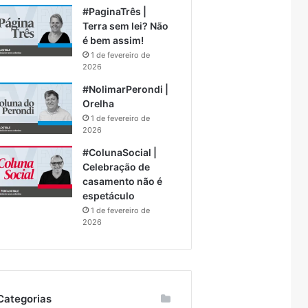
#PaginaTrês |
Terra sem lei? Não
é bem assim!
1 de fevereiro de
2026
#NolimarPerondi |
Orelha
1 de fevereiro de
2026
#ColunaSocial |
Celebração de
casamento não é
espetáculo
1 de fevereiro de
2026
Categorias