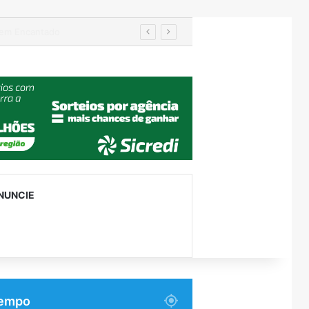
Turismo de Relvado ganha destaque na Turisvales 2026 com apresentação do Caminho da Fé e Devoção
NUNCIE
empo