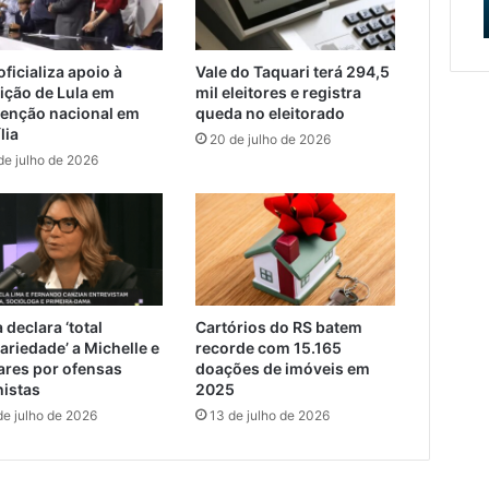
mana em Encantado
Devoção
apresentação
do
Caminho
ficializa apoio à
Vale do Taquari terá 294,5
da
eição de Lula em
mil eleitores e registra
Fé
enção nacional em
queda no eleitorado
e
lia
20 de julho de 2026
Devoção
de julho de 2026
 declara ‘total
Cartórios do RS batem
ariedade’ a Michelle e
recorde com 15.165
res por ofensas
doações de imóveis em
istas
2025
de julho de 2026
13 de julho de 2026