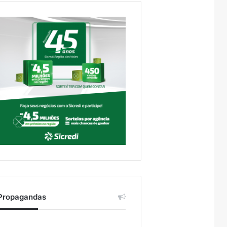
Propagandas