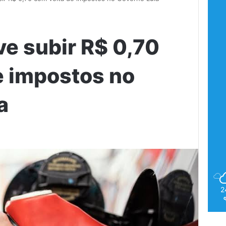
ve subir R$ 0,70
e impostos no
a
2
2