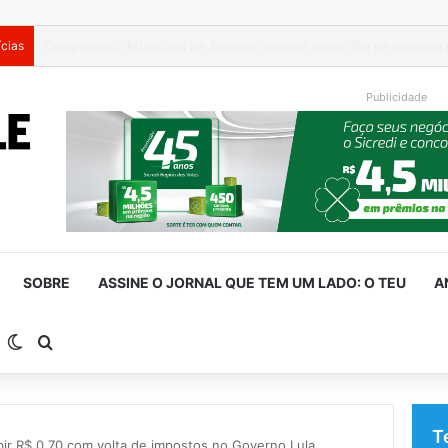
ícias
Publicidade
SOBRE
ASSINE O JORNAL QUE TEM UM LADO: O TEU
A
arra Lateral
Switch skin
Procurar por
T
bir R$ 0,70 com volta de impostos no Governo Lula