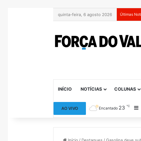
quinta-feira, 6 agosto 2026
Últimas Not
INÍCIO
NOTÍCIAS
COLUNAS
℃
23
B
AO VIVO
Encantado
Início
/
Destaques
/
Gasolina deve su