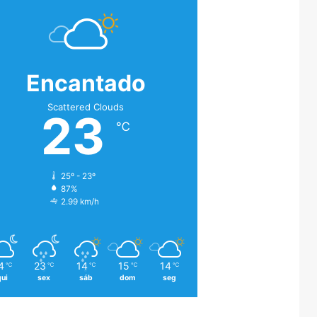
Encantado
Scattered Clouds
23
℃
25º - 23º
87%
2.99 km/h
4
23
14
15
14
℃
℃
℃
℃
℃
qui
sex
sáb
dom
seg