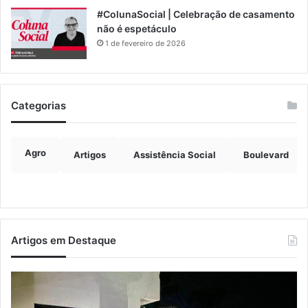
#ColunaSocial | Celebração de casamento
não é espetáculo
1 de fevereiro de 2026
Categorias
Agro
Artigos
Assistência Social
Boulevard
Artigos em Destaque
Desvio
Ve
por
vi
Roca
at