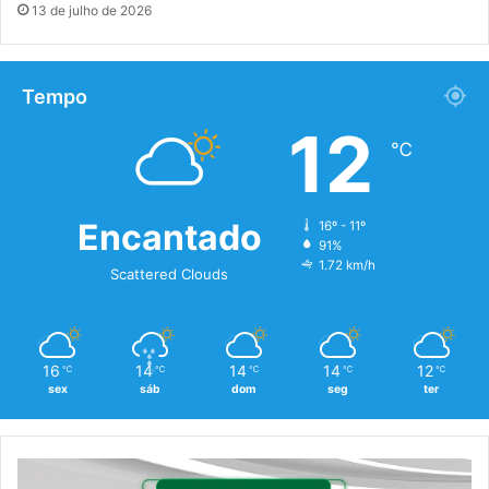
13 de julho de 2026
Tempo
12
℃
Encantado
16º - 11º
91%
1.72 km/h
Scattered Clouds
16
14
14
14
12
℃
℃
℃
℃
℃
sex
sáb
dom
seg
ter