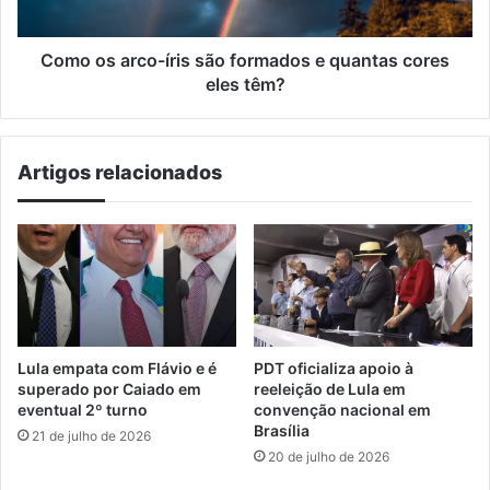
quantas
cores
eles
Como os arco-íris são formados e quantas cores
têm?
eles têm?
Artigos relacionados
Lula empata com Flávio e é
PDT oficializa apoio à
superado por Caiado em
reeleição de Lula em
eventual 2º turno
convenção nacional em
Brasília
21 de julho de 2026
20 de julho de 2026