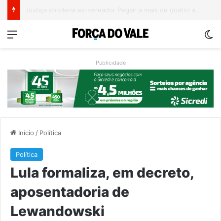
Campeonato Municipal de Bochas começa neste fim de semana em Encantado
Menu
Sw
Publicidade
Início
/
Política
Política
Lula formaliza, em decreto,
aposentadoria de
Lewandowski