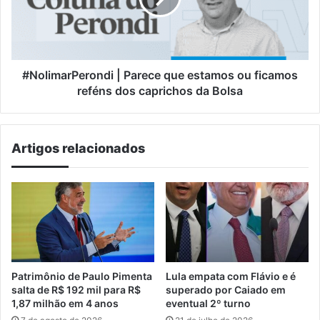
ou
ficamos
reféns
dos
caprichos
#NolimarPerondi | Parece que estamos ou ficamos
da
reféns dos caprichos da Bolsa
Bolsa
Artigos relacionados
Patrimônio de Paulo Pimenta
Lula empata com Flávio e é
salta de R$ 192 mil para R$
superado por Caiado em
1,87 milhão em 4 anos
eventual 2º turno