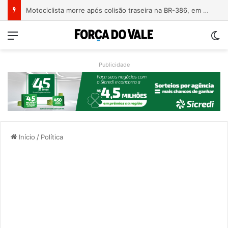
Motociclista morre após colisão traseira na BR-386, em Triunfo
Menu
Sw
Publicidade
Início
/
Política