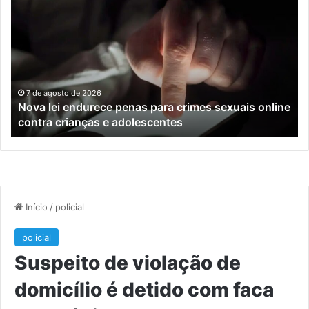
lei
os
endurece
ho
penas
da
para
tr
crimes
de
sexuais
ba
online
en
7 de agosto de 2026
Nova lei endurece penas para crimes sexuais online
contra
En
contra crianças e adolescentes
crianças
e
e
M
adolescentes