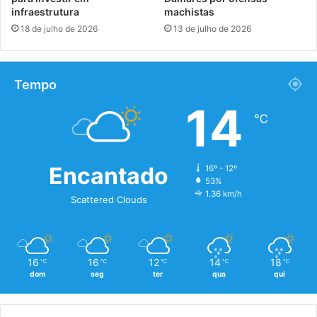
infraestrutura
machistas
18 de julho de 2026
13 de julho de 2026
Tempo
14
℃
Encantado
16º - 12º
53%
1.36 km/h
Scattered Clouds
16
16
12
14
18
℃
℃
℃
℃
℃
dom
seg
ter
qua
qui