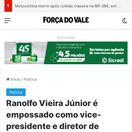
Árvore derrubada por temporal mata motociclista na ERS-124 em Montenegro
Menu
Sw
Publicidade
Início
/
Política
Política
Ranolfo Vieira Júnior é
empossado como vice-
presidente e diretor de