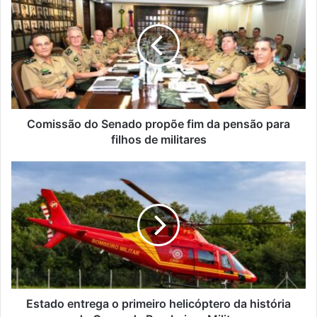
do
Senado
propõe
fim
da
pensão
para
filhos
de
Comissão do Senado propõe fim da pensão para
militares
filhos de militares
Estado
entrega
o
primeiro
helicóptero
da
história
do
Corpo
de
Estado entrega o primeiro helicóptero da história
Bombeiros