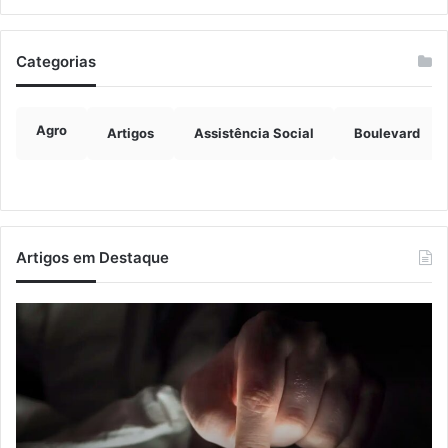
Categorias
Agro
Artigos
Assistência Social
Boulevard
Artigos em Destaque
Nova
Co
lei
os
endurece
ho
penas
da
para
tr
crimes
de
sexuais
ba