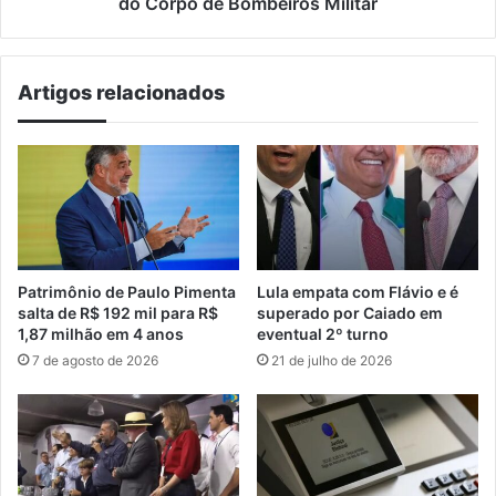
do Corpo de Bombeiros Militar
Militar
Artigos relacionados
Patrimônio de Paulo Pimenta
Lula empata com Flávio e é
salta de R$ 192 mil para R$
superado por Caiado em
1,87 milhão em 4 anos
eventual 2º turno
7 de agosto de 2026
21 de julho de 2026