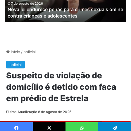
online
en
7 de agosto de 2026
Nova lei endurece penas para crimes sexuais online
contra
En
contra crianças e adolescentes
crianças
e
e
M
adolescentes