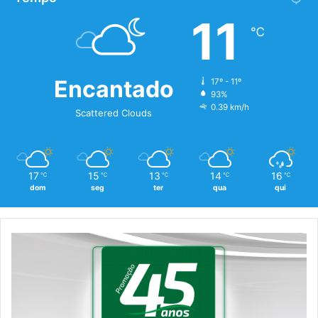
11
℃
Encantado
17º - 11º
93%
0.39 km/h
Scattered Clouds
17
15
13
14
16
℃
℃
℃
℃
℃
dom
seg
ter
qua
qui