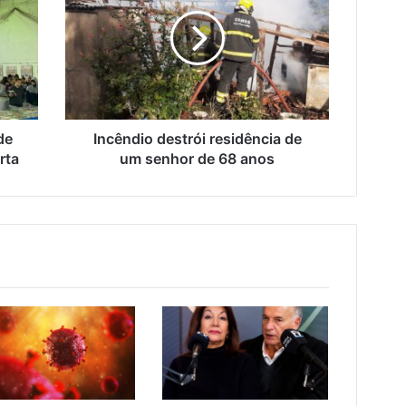
residência
de
um
senhor
de
68
anos
de
Incêndio destrói residência de
rta
um senhor de 68 anos