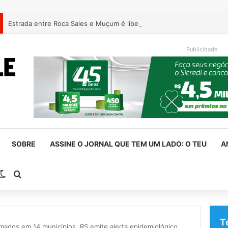
Estrada entre Roca Sales e Muçum é liberada após serviços de man
Publicidade
SOBRE
ASSINE O JORNAL QUE TEM UM LADO: O TEU
A
rra Lateral
Switch skin
Procurar por
T
mados em 14 municípios, RS emite alerta epidemiológico