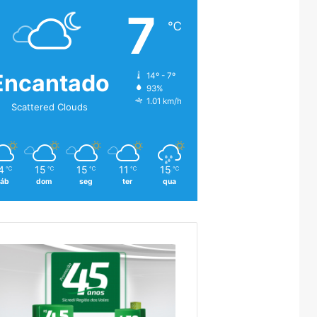
7
℃
Encantado
14º - 7º
93%
1.01 km/h
Scattered Clouds
4
15
15
11
15
℃
℃
℃
℃
℃
áb
dom
seg
ter
qua