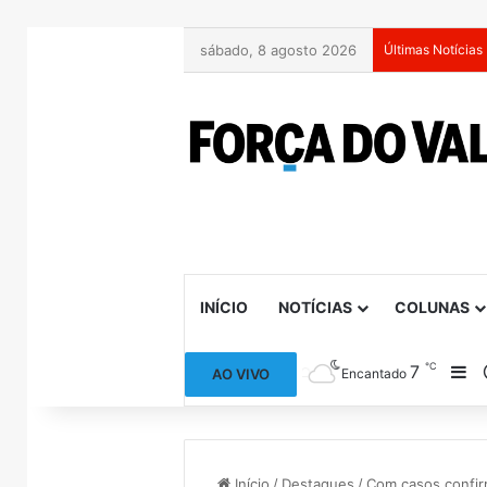
sábado, 8 agosto 2026
Últimas Notícias
INÍCIO
NOTÍCIAS
COLUNAS
℃
7
Ba
AO VIVO
Encantado
Início
/
Destaques
/
Com casos confir