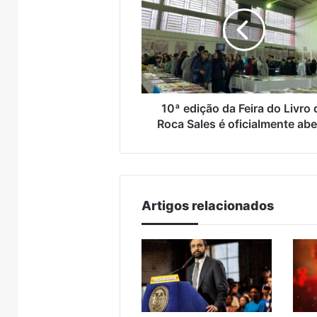
da
Brasil
Feira
do
Livro
de
Roca
Sales
é
10ª edição da Feira do Livro 
oficialmente
Roca Sales é oficialmente abe
aberta
Artigos relacionados