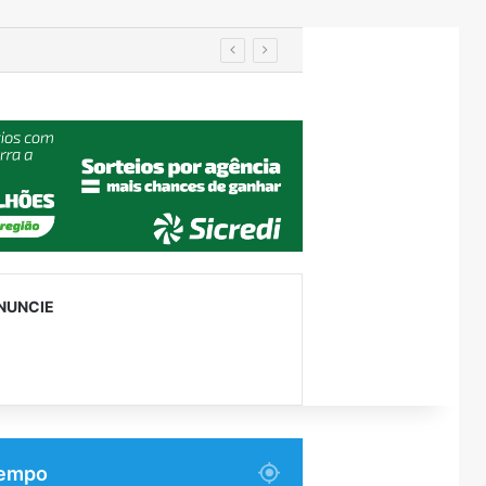
utenção
NUNCIE
empo