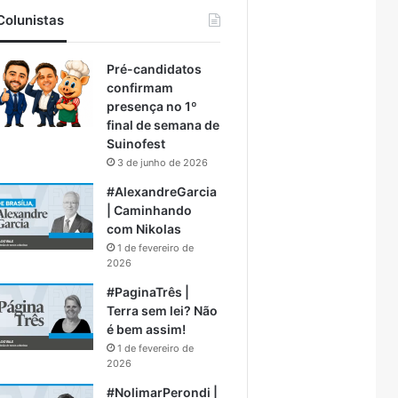
Colunistas
Pré-candidatos
confirmam
presença no 1º
final de semana de
Suinofest
3 de junho de 2026
#AlexandreGarcia
| Caminhando
com Nikolas
1 de fevereiro de
2026
#PaginaTrês |
Terra sem lei? Não
é bem assim!
1 de fevereiro de
2026
#NolimarPerondi |