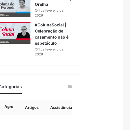
Orelha
1 de fevereiro de
2026
#ColunaSocial |
Celebração de
casamento não é
espetáculo
1 de fevereiro de
2026
Categorias
Agro
Artigos
Assistência Social
Boulevard
B