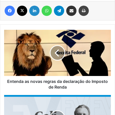
Facebook
X
Linkedin
WhatsApp
Telegram
Compartilhar via e-mail
Imprimir
Entenda
as
novas
regras
da
declaração
do
Imposto
de
Renda
Entenda as novas regras da declaração do Imposto
de Renda
#CaliSchäffer
|
Balzac
era