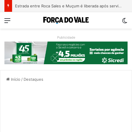
Estrada entre Roca Sales e Muçum é liberada após serviços de manutenção
Menu
Sw
Publicidade
Início
/
Destaques