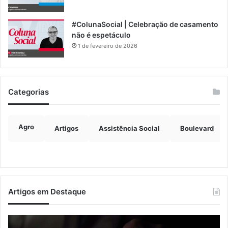
#ColunaSocial | Celebração de casamento
não é espetáculo
1 de fevereiro de 2026
Categorias
Agro
Artigos
Assistência Social
Boulevard
Artigos em Destaque
Nova
Co