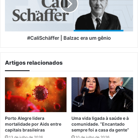
um
gênio
#CaliSchäffer | Balzac era um gênio
Artigos relacionados
Porto Alegre lidera
Uma vida ligada à saúde e à
mortalidade por Aids entre
comunidade. “Encantado
capitais brasileiras
sempre foi a casa da gente”
13 de julho de 2026
10 de julho de 2026