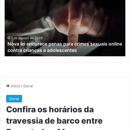
lei
os
endurece
ho
penas
da
para
tr
crimes
de
sexuais
ba
online
en
7 de agosto de 2026
Nova lei endurece penas para crimes sexuais online
contra
En
contra crianças e adolescentes
crianças
e
e
M
adolescentes