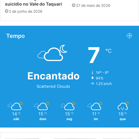
suicídio no Vale do Taquari
27 de maio de 2026
2 de junho de 2026
Tempo
7
℃
Encantado
14º - 6º
94%
1.25 km/h
Scattered Clouds
14
15
15
11
15
℃
℃
℃
℃
℃
sáb
dom
seg
ter
qua