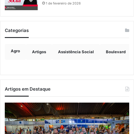
1 de fevereiro de 2026
Categorias
Agro
Artigos
Assistência Social
Boulevard
Artigos em Destaque
Turisvales
Im
2026
de
recebe
ve
1200
ch
profissionais
ma