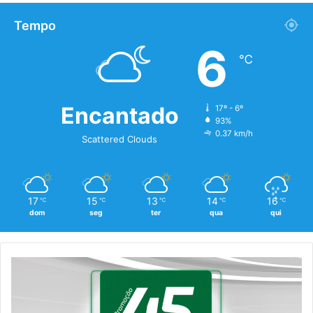
Tempo
6
℃
Encantado
17º - 6º
93%
0.37 km/h
Scattered Clouds
17
15
13
14
16
℃
℃
℃
℃
℃
dom
seg
ter
qua
qui