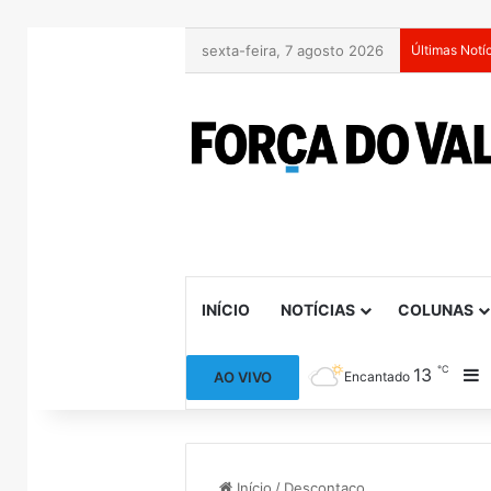
sexta-feira, 7 agosto 2026
Últimas Notí
INÍCIO
NOTÍCIAS
COLUNAS
℃
13
B
AO VIVO
Encantado
Início
/
Descontaço