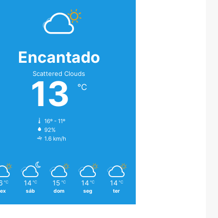
Encantado
Scattered Clouds
13
℃
16º - 11º
92%
1.6 km/h
6
14
15
14
14
℃
℃
℃
℃
℃
sex
sáb
dom
seg
ter