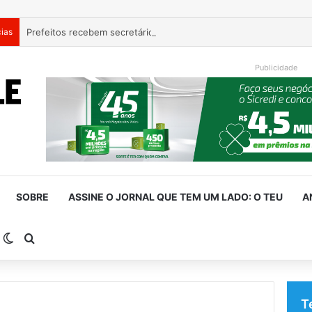
cias
Publicidade
SOBRE
ASSINE O JORNAL QUE TEM UM LADO: O TEU
A
arra Lateral
Switch skin
Procurar por
T