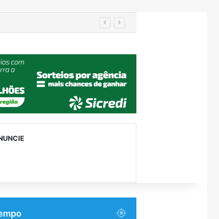
Prefeitos recebem secretário nacional da Defesa Civil e discutem travessia provisória entre Encantado e Muçum
NUNCIE
empo