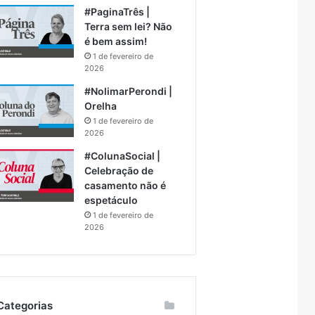
#PaginaTrês |
Terra sem lei? Não
é bem assim!
1 de fevereiro de
2026
#NolimarPerondi |
Orelha
1 de fevereiro de
2026
#ColunaSocial |
Celebração de
casamento não é
espetáculo
1 de fevereiro de
2026
Categorias