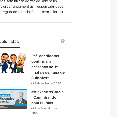
mas sem nunca deixar de lado seus
valores fundamentais: responsabilidade,
integridade e a missão de bem informar.​
Colunistas
Pré-candidatos
confirmam
presença no 1º
final de semana de
Suinofest
3 de junho de 2026
#AlexandreGarcia
| Caminhando
com Nikolas
1 de fevereiro de
2026