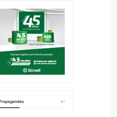
Propagandas