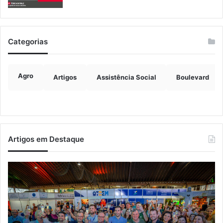
Categorias
Agro
Artigos
Assistência Social
Boulevard
Artigos em Destaque
Turisvales
Im
2026
de
recebe
ve
1200
ch
profissionais
ma
do
qu