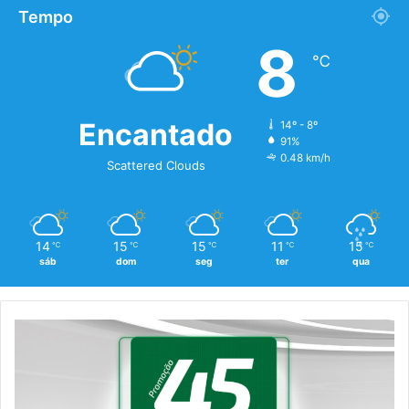
Tempo
8
℃
Encantado
14º - 8º
91%
0.48 km/h
Scattered Clouds
14
15
15
11
15
℃
℃
℃
℃
℃
sáb
dom
seg
ter
qua