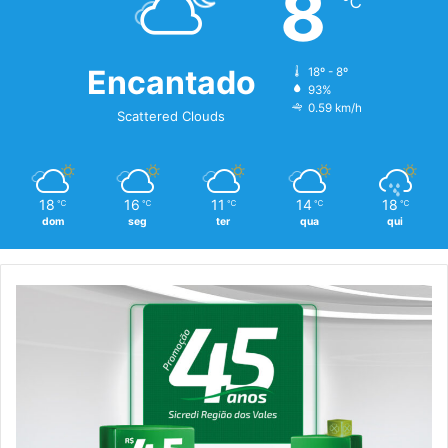
8
℃
Encantado
18º - 8º
93%
0.59 km/h
Scattered Clouds
18
16
11
14
18
℃
℃
℃
℃
℃
dom
seg
ter
qua
qui