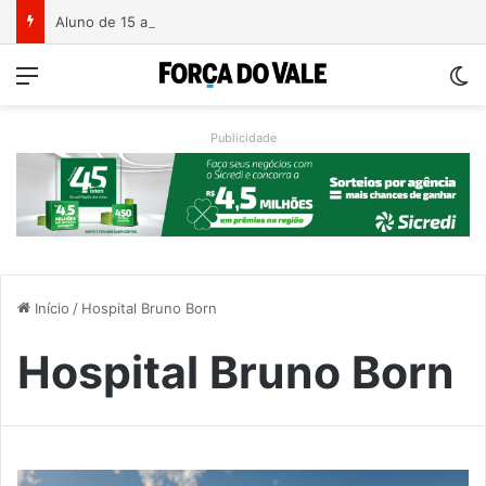
Aluno de 15 anos ataca professoras com facão em escola no Rio Grande do Sul
Menu
Sw
Publicidade
Início
/
Hospital Bruno Born
Hospital Bruno Born