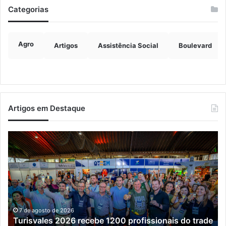
Categorias
Agro
Artigos
Assistência Social
Boulevard
Artigos em Destaque
Turisvales
Im
2026
de
recebe
ve
1200
ch
profissionais
ma
do
qu
trade
do
turístico
e
7 de agosto de 2026
Turisvales 2026 recebe 1200 profissionais do trade
já