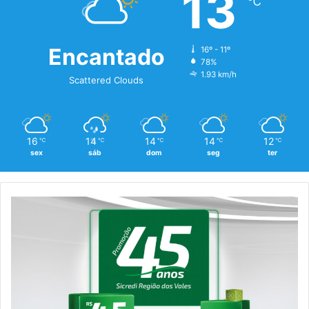
13
℃
Encantado
16º - 11º
78%
1.93 km/h
Scattered Clouds
16
14
14
14
12
℃
℃
℃
℃
℃
sex
sáb
dom
seg
ter