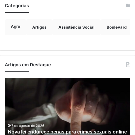
Categorias
Agro
Artigos
Assistência Social
Boulevard
Artigos em Destaque
Nova
Tr
lei
as
endurece
no
penas
de
para
pa
crimes
re
sexuais
ci
online
po
7 de agosto de 2026
Nova lei endurece penas para crimes sexuais online
contra
na