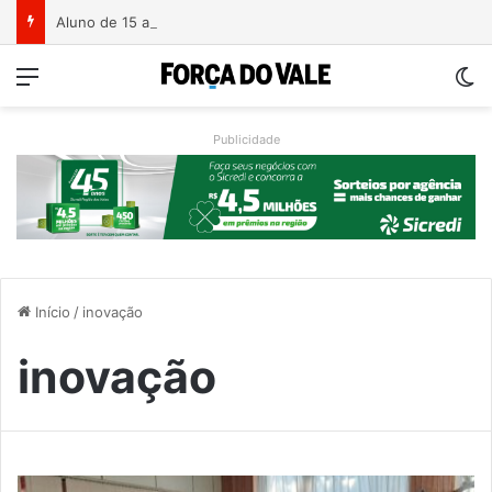
Aluno de 15 anos ataca professoras com facão em escola no Rio Grande do Sul
Menu
Sw
Publicidade
Início
/
inovação
inovação