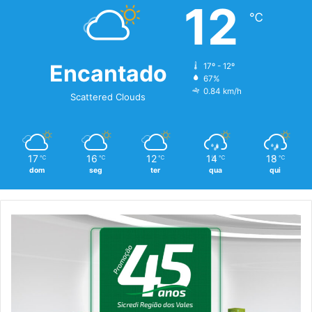
12
℃
Encantado
17º - 12º
67%
0.84 km/h
Scattered Clouds
17
16
12
14
18
℃
℃
℃
℃
℃
dom
seg
ter
qua
qui