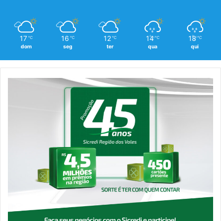
17
16
12
14
18
℃
℃
℃
℃
℃
dom
seg
ter
qua
qui