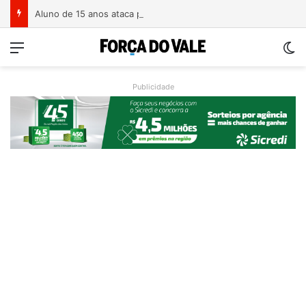
Aluno de 15 anos ataca professoras com facão em escola no Rio Grande do Sul
Menu
Sw
Publicidade