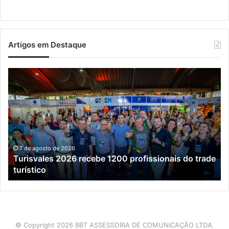
Artigos em Destaque
Turisvales
Im
2026
de
recebe
ve
1200
ch
profissionais
ma
do
qu
trade
do
turístico
e
7 de agosto de 2026
Turisvales 2026 recebe 1200 profissionais do trade
já
turístico
su
me
da
co
ex
do
© Copyright 2026 BBT ASSESSORIA DE COMUNICAÇÃO LTDA.