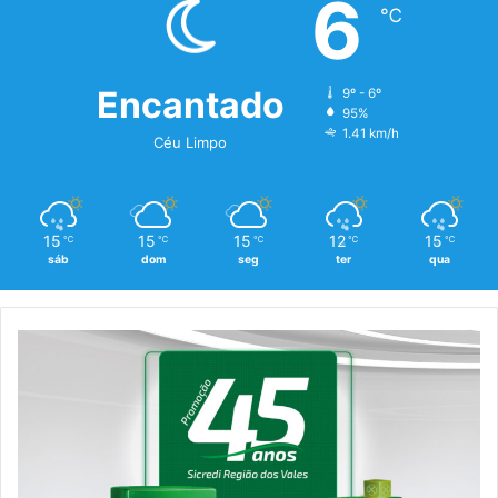
6
℃
Encantado
9º - 6º
95%
1.41 km/h
Céu Limpo
15
15
15
12
15
℃
℃
℃
℃
℃
sáb
dom
seg
ter
qua