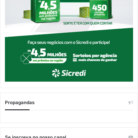
Propagandas
Se inscreva no nosso canal