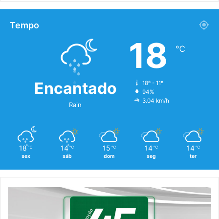
Tempo
18
℃
Encantado
18º - 11º
94%
3.04 km/h
Rain
18
14
15
14
14
℃
℃
℃
℃
℃
sex
sáb
dom
seg
ter