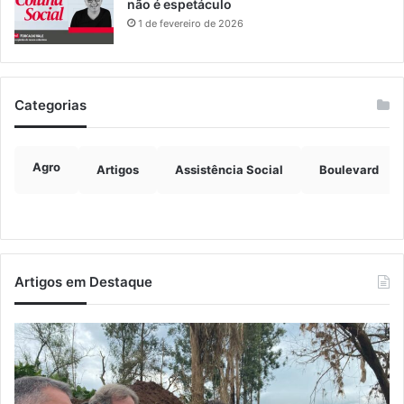
não é espetáculo
1 de fevereiro de 2026
Categorias
Agro
Artigos
Assistência Social
Boulevard
Artigos em Destaque
Prefeitos
Ju
recebem
co
secretário
ex
nacional
ve