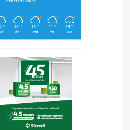
Scattered Clouds
4
15
15
11
15
℃
℃
℃
℃
℃
áb
dom
seg
ter
qua