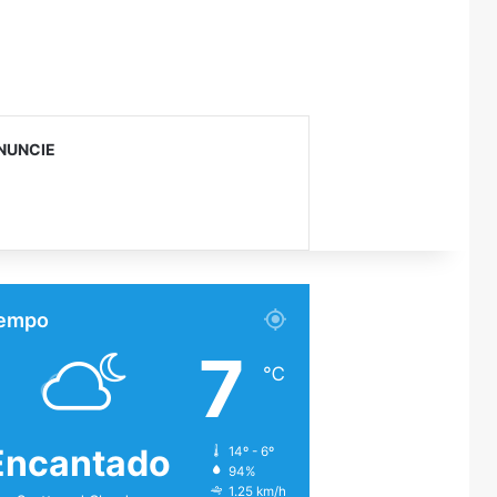
NUNCIE
empo
7
℃
Encantado
14º - 6º
94%
1.25 km/h