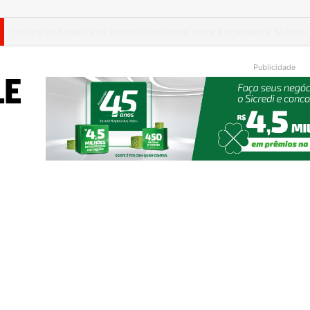
Turisvales 2026 recebe 1200 profissionais do trade turístico
Publicidade