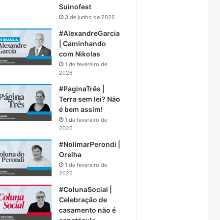
Suinofest
3 de junho de 2026
#AlexandreGarcia
| Caminhando
com Nikolas
1 de fevereiro de
2026
#PaginaTrês |
Terra sem lei? Não
é bem assim!
1 de fevereiro de
2026
#NolimarPerondi |
Orelha
1 de fevereiro de
2026
#ColunaSocial |
Celebração de
casamento não é