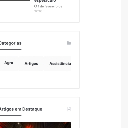
espetáculo
1 de fevereiro de
2026
Categorias
Agro
Artigos
Assistência Social
Boulevard
B
Artigos em Destaque
urisvales
Importação