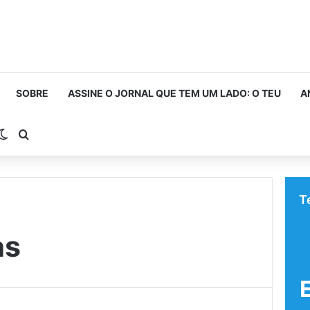
SOBRE
ASSINE O JORNAL QUE TEM UM LADO: O TEU
A
rra Lateral
Switch skin
Procurar por
T
as