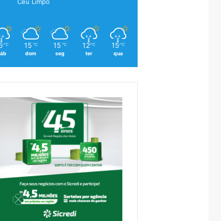
Céu Limpo
5
15
15
12
15
℃
℃
℃
℃
℃
áb
dom
seg
ter
qua