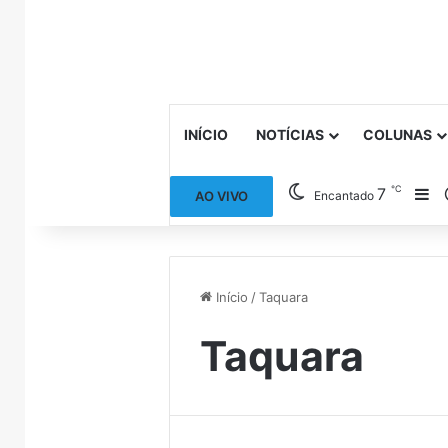
INÍCIO
NOTÍCIAS
COLUNAS
℃
7
Ba
AO VIVO
Encantado
Início
/
Taquara
Taquara