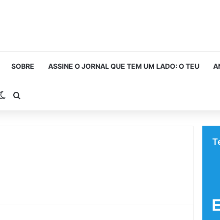
SOBRE
ASSINE O JORNAL QUE TEM UM LADO: O TEU
A
rra Lateral
Switch skin
Procurar por
T