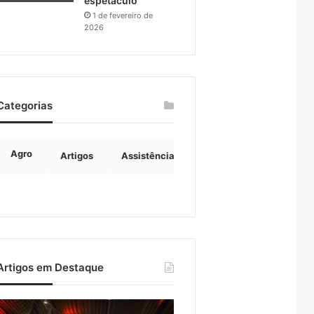
espetáculo
1 de fevereiro de
2026
Categorias
Agro
Artigos
Assistência Social
Boulevard
B
Artigos em Destaque
urisvales
Importação