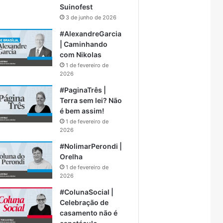
Suinofest
3 de junho de 2026
#AlexandreGarcia
| Caminhando
com Nikolas
1 de fevereiro de
2026
#PaginaTrês |
Terra sem lei? Não
é bem assim!
1 de fevereiro de
2026
#NolimarPerondi |
Orelha
1 de fevereiro de
2026
#ColunaSocial |
Celebração de
casamento não é