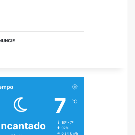
NUNCIE
empo
7
℃
Encantado
10º - 7º
92%
0.84 km/h