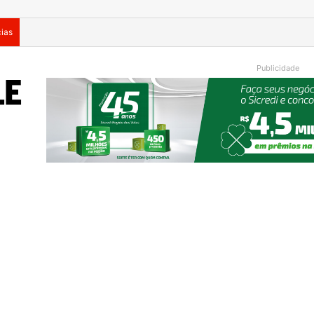
cias
Turisvales 2026 recebe 1200 profissionais do trade turístico
Publicidade