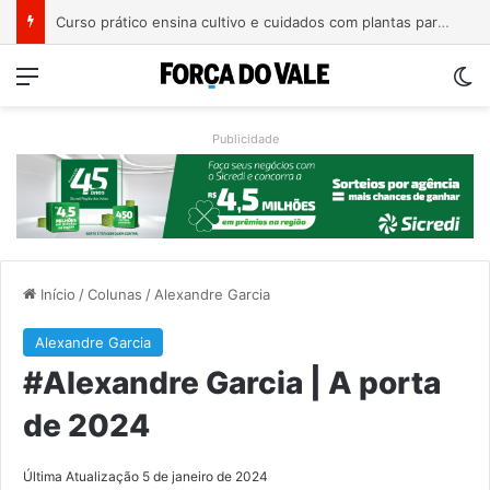
Curso prático ensina cultivo e cuidados com plantas para ambientes internos em Roca Sales
Menu
Sw
Publicidade
Início
/
Colunas
/
Alexandre Garcia
Alexandre Garcia
#Alexandre Garcia | A porta
de 2024
Última Atualização 5 de janeiro de 2024