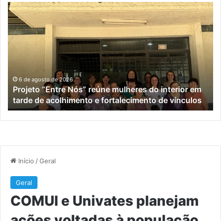
Projeto
C
“Entre
e
Nós”
Un
reúne
pl
mulheres
aç
do
vo
interior
à
em
po
6 de agosto de 2026
Projeto “Entre Nós” reúne mulheres do interior em
tarde
id
tarde de acolhimento e fortalecimento de vínculos
de
de
acolhimento
Ro
e
Sa
fortalecimento
de
vínculos