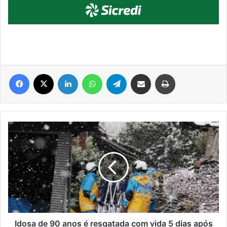
Facebook
X
Linkedin
WhatsApp
Telegram
Compartilhar via e-mail
Imprimir
Idosa
de
90
anos
é
resgatada
com
vida
5
dias
Idosa de 90 anos é resgatada com vida 5 dias após