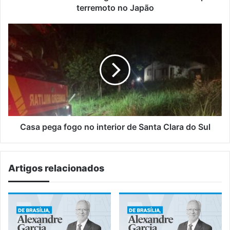
após
terremoto no Japão
terremoto
no
Casa
Japão
pega
fogo
no
interior
de
Santa
Clara
do
Sul
Casa pega fogo no interior de Santa Clara do Sul
Artigos relacionados