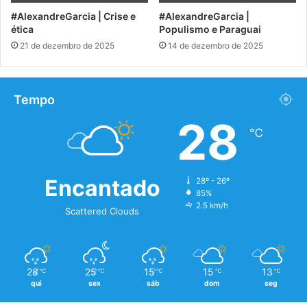
#AlexandreGarcia | Crise e
#AlexandreGarcia |
ética
Populismo e Paraguai
21 de dezembro de 2025
14 de dezembro de 2025
Tempo
28
℃
Encantado
28º - 26º
85%
2.5 km/h
Scattered Clouds
28
25
15
15
13
℃
℃
℃
℃
℃
qui
sex
sáb
dom
seg