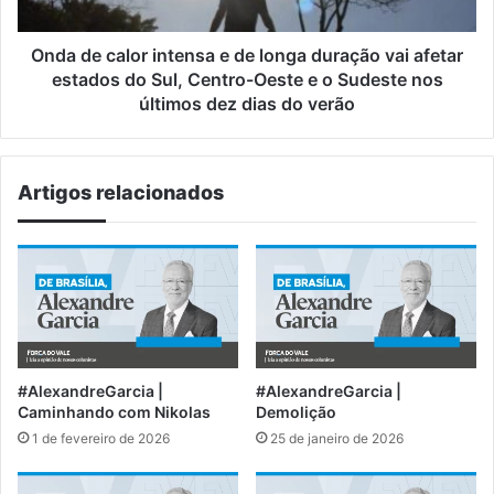
duração
vai
afetar
Onda de calor intensa e de longa duração vai afetar
estados
estados do Sul, Centro-Oeste e o Sudeste nos
do
últimos dez dias do verão
Sul,
Centro-
Oeste
Artigos relacionados
e
o
Sudeste
nos
últimos
dez
dias
do
verão
#AlexandreGarcia |
#AlexandreGarcia |
Caminhando com Nikolas
Demolição
1 de fevereiro de 2026
25 de janeiro de 2026