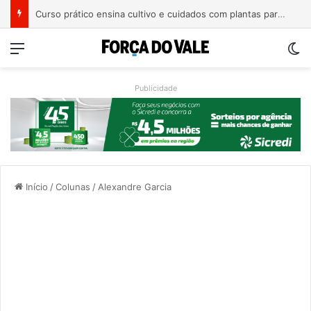
Projeto “Entre Nós” reúne mulheres do interior em tarde de acolhimento e fortalecimento de vínculos
Menu
Sw
Publicidade
Início
/
Colunas
/
Alexandre Garcia