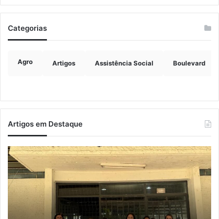
Categorias
Agro
Artigos
Assistência Social
Boulevard
Artigos em Destaque
Projeto
C
“Entre
e
Nós”
Un
reúne
pl
mulheres
aç
do
vo
interior
à