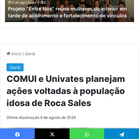
em
po
6 de agosto de 2026
Projeto “Entre Nós” reúne mulheres do interior em
tarde
id
tarde de acolhimento e fortalecimento de vínculos
de
de
acolhimento
Ro
e
Sa
fortalecimento
de
vínculos