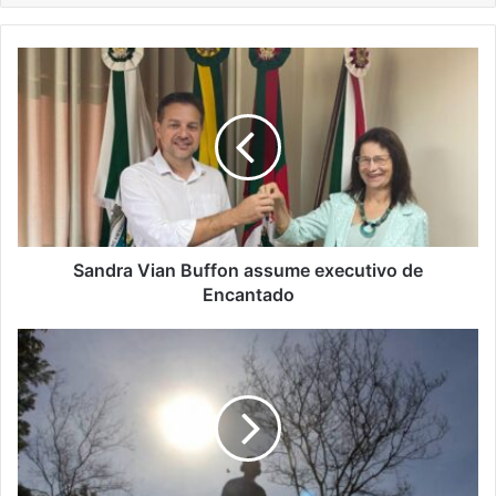
Sandra
Vian
Buffon
assume
executivo
de
Encantado
Sandra Vian Buffon assume executivo de
Encantado
Onda
de
calor
intensa
e
de
longa