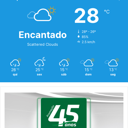
28
℃
Encantado
28º - 26º
85%
2.5 km/h
Scattered Clouds
28
25
15
15
13
℃
℃
℃
℃
℃
qui
sex
sáb
dom
seg