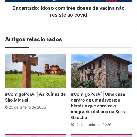
resiste
ao
Encantado: Idoso com três doses da vacina não
covid
resiste ao covid
Artigos relacionados
#ComigoPorAí | As Ruínas de
#ComigoPorAí | Uma casa
São Miguel
dentro de uma árvore: a
história que enraíza a
25 de janeiro de 2026
imigração italiana na Serra
Gaúcha
11 de janeiro de 2026