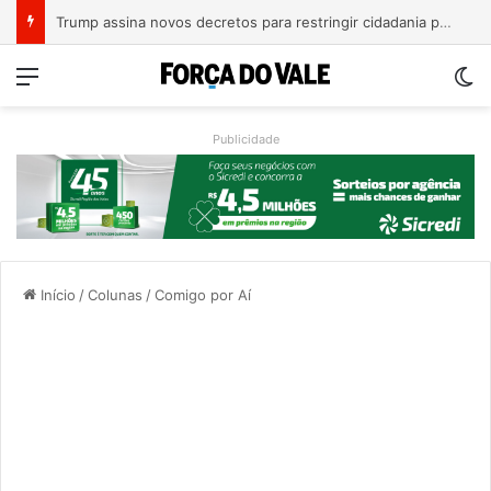
A Balsa Vicentina do Rio Guaporé
Menu
Sw
Publicidade
Início
/
Colunas
/
Comigo por Aí