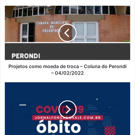
Projetos
como
moeda
de
troca
–
Coluna
do
Perondi
–
Projetos como moeda de troca – Coluna do Perondi
04/02/2022
– 04/02/2022
Encantado:
Idoso
com
três
doses
da
vacina
não