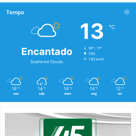
Tempo
13
℃
Encantado
16º - 11º
78%
1.93 km/h
Scattered Clouds
16
14
14
14
12
℃
℃
℃
℃
℃
sex
sáb
dom
seg
ter