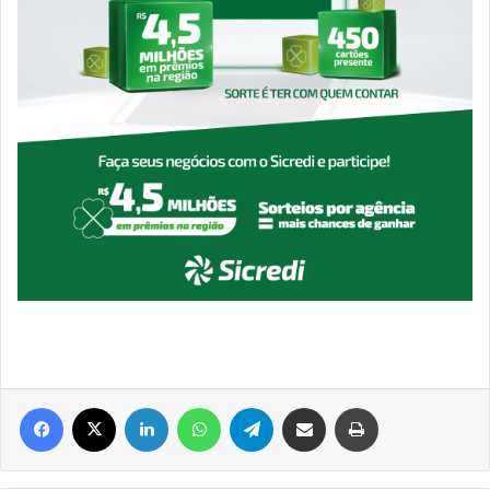
Facebook
X
Linkedin
WhatsApp
Telegram
Compartilhar via e-mail
Imprimir