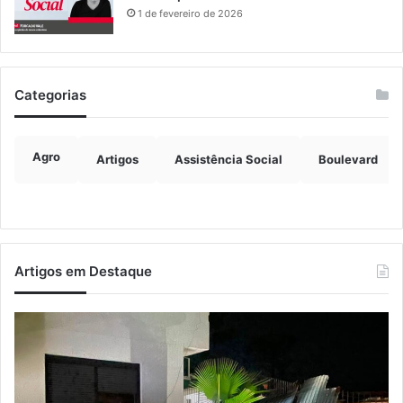
1 de fevereiro de 2026
Categorias
Agro
Artigos
Assistência Social
Boulevard
Artigos em Destaque
Ventos
Es
fortes
en
deixam
Ro
rastro
Sa
de
e