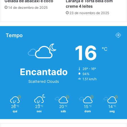
Gelada de abacaxi e coco
Laranja e Torta bela com
creme 4 leites
14 de dezembro de 2025
23 de novembro de 2025
Tempo
16
℃
Encantado
26º - 16º
94%
1.51 km/h
Scattered Clouds
26
23
20
15
14
℃
℃
℃
℃
℃
qui
sex
sáb
dom
seg