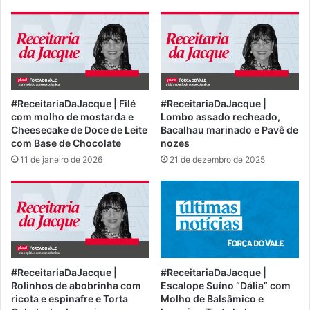
#ReceitariaDaJacque | Filé
#ReceitariaDaJacque |
com molho de mostarda e
Lombo assado recheado,
Cheesecake de Doce de Leite
Bacalhau marinado e Pavê de
com Base de Chocolate
nozes
11 de janeiro de 2026
21 de dezembro de 2025
#ReceitariaDaJacque |
#ReceitariaDaJacque |
Rolinhos de abobrinha com
Escalope Suíno “Dália” com
ricota e espinafre e Torta
Molho de Balsâmico e