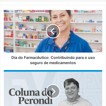
Dia
do
Farmacêutico:
Contribuindo
para
o
uso
seguro
de
medicamentos
Dia do Farmacêutico: Contribuindo para o uso
seguro de medicamentos
NolimarPerondi
|
Esses
benefícios
fiscais
que
serão