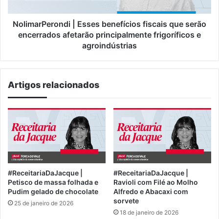
encerrados
afetarão
principalmente
NolimarPerondi | Esses benefícios fiscais que serão
frigoríficos
encerrados afetarão principalmente frigoríficos e
e
agroindústrias
agroindústrias
Artigos relacionados
#ReceitariaDaJacque |
#ReceitariaDaJacque |
Petisco de massa folhada e
Ravioli com Filé ao Molho
Pudim gelado de chocolate
Alfredo e Abacaxi com
sorvete
25 de janeiro de 2026
18 de janeiro de 2026