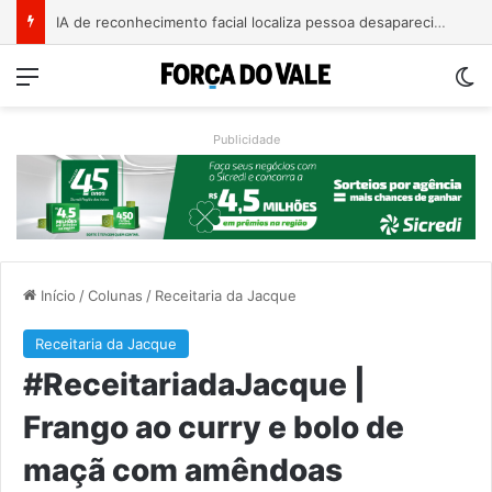
AMAT cobra apoio federal para rotas alternativas e travessia entre Muçum e Encantado
Menu
Sw
Publicidade
Início
/
Colunas
/
Receitaria da Jacque
Receitaria da Jacque
#ReceitariadaJacque |
Frango ao curry e bolo de
maçã com amêndoas