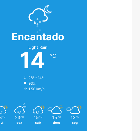
Encantado
Light Rain
14
℃
28º - 14º
93%
1.58 km/h
8
23
15
15
13
℃
℃
℃
℃
℃
qui
sex
sáb
dom
seg