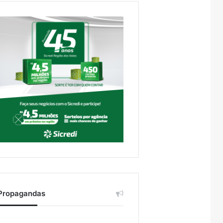
Propagandas