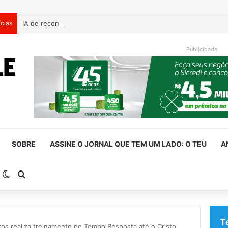
ícias
Publicidade
SOBRE
ASSINE O JORNAL QUE TEM UM LADO: O TEU
A
arra Lateral
Switch skin
Procurar por
T
os realiza treinamento de Tempo Resposta até o Cristo