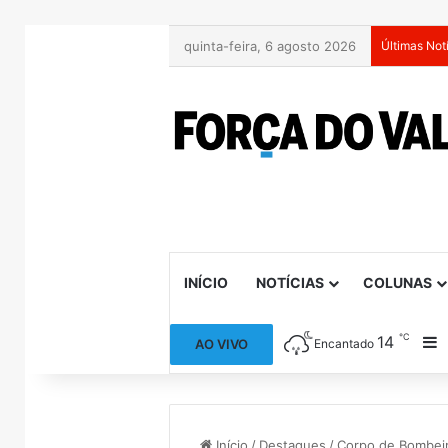
quinta-feira, 6 agosto 2026
Últimas Not
INÍCIO
NOTÍCIAS
COLUNAS
℃
14
B
AO VIVO
Encantado
Início
/
Destaques
/
Corpo de Bombeir