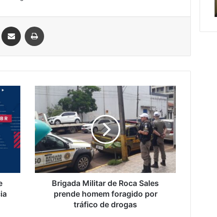
uidar
sábado
sábado
Linkedin
Compartilhar via e-mail
Imprimir
Brigada
Militar
de
Roca
Sales
prende
homem
foragido
por
tráfico
e
Brigada Militar de Roca Sales
de
ia
prende homem foragido por
drogas
tráfico de drogas