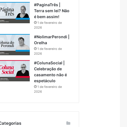
#PaginaTrês |
Terra sem lei? Não
é bem assim!
1 de fevereiro de
2026
#NolimarPerondi |
Orelha
1 de fevereiro de
2026
#ColunaSocial |
Celebração de
casamento não é
espetáculo
1 de fevereiro de
2026
Categorias