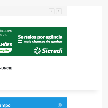
IA de reconhecimento facial localiza pessoa desaparecida há 15 anos; sistema atinge precisão de até 99%
NUNCIE
empo