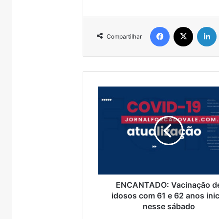
s em Canoas
Encantado
de c
entre
Muçum
Facebook
X
e
Compartilhar
Encantado
ENCANTADO:
Vacinação
de
idosos
com
61
e
62
anos
inicia
ENCANTADO: Vacinação d
nesse
idosos com 61 e 62 anos inic
sábado
nesse sábado