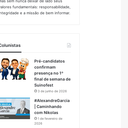
mas sem nunca deixar de lado seus
valores fundamentais: responsabilidade,
integridade e a missão de bem informar.​
Colunistas
Pré-candidatos
confirmam
presença no 1º
final de semana de
Suinofest
3 de junho de 2026
#AlexandreGarcia
| Caminhando
com Nikolas
1 de fevereiro de
2026