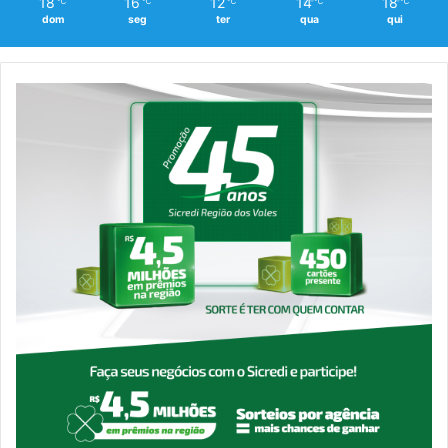
18
16
12
14
18
℃
℃
℃
℃
℃
dom
seg
ter
qua
qui