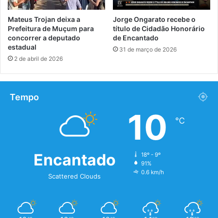
Mateus Trojan deixa a
Jorge Ongarato recebe o
Prefeitura de Muçum para
título de Cidadão Honorário
concorrer a deputado
de Encantado
estadual
31 de março de 2026
2 de abril de 2026
Tempo
10
℃
Encantado
18º - 9º
91%
0.6 km/h
Scattered Clouds