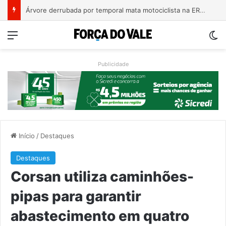
Bebê de um mês se engasga e é socorrido por bombeiros em Teutônia
Menu
Sw
Publicidade
Início
/
Destaques
Destaques
Corsan utiliza caminhões-
pipas para garantir
abastecimento em quatro