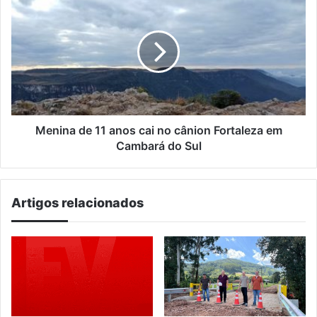
do
de
SUAS
11
anos
cai
no
cânion
Fortaleza
em
Cambará
Menina de 11 anos cai no cânion Fortaleza em
do
Cambará do Sul
Sul
Artigos relacionados