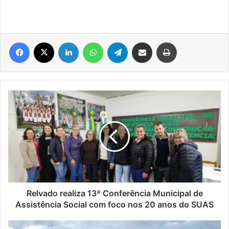
Facebook
X
Linkedin
WhatsApp
Telegram
Compartilhar via e-mail
Imprimir
Relvado
realiza
13ª
Conferência
Municipal
de
Assistência
Social
com
foco
Relvado realiza 13ª Conferência Municipal de
nos
Assistência Social com foco nos 20 anos do SUAS
20
anos
Menina