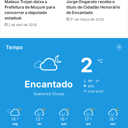
Mateus Trojan deixa a
Jorge Ongarato recebe o
Prefeitura de Muçum para
título de Cidadão Honorário
concorrer a deputado
de Encantado
estadual
31 de março de 2026
2 de abril de 2026
Tempo
2
℃
Encantado
16º - 2º
90%
0.64 km/h
Scattered Clouds
16
13
16
17
18
℃
℃
℃
℃
℃
seg
ter
qua
qui
sex