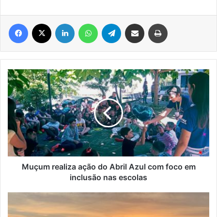
Facebook
X
Linkedin
WhatsApp
Telegram
Compartilhar via e-mail
Imprimir
Muçum
realiza
ação
do
Abril
Azul
com
foco
em
inclusão
Muçum realiza ação do Abril Azul com foco em
nas
inclusão nas escolas
escolas
Cristo
Protetor