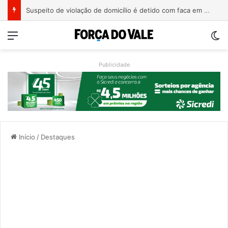
Suspeito de violação de domicílio é detido com faca em prédio de Estrela
Menu
Sw
Publicidade
Início
/
Destaques