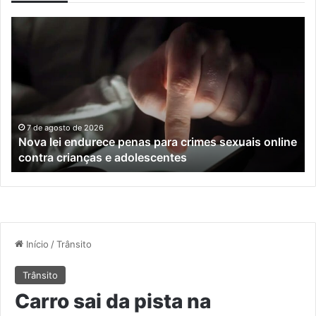
Nova
Co
lei
os
endurece
ho
penas
da
para
tr
crimes
de
sexuais
ba
online
en
7 de agosto de 2026
Nova lei endurece penas para crimes sexuais online
contra
En
contra crianças e adolescentes
crianças
e
e
M
adolescentes