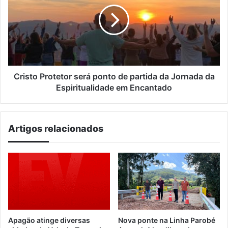
será
ponto
de
partida
da
Jornada
da
Espiritualidade
Cristo Protetor será ponto de partida da Jornada da
em
Espiritualidade em Encantado
Encantado
Artigos relacionados
Apagão atinge diversas
Nova ponte na Linha Parobé