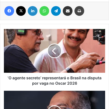
Facebook
X
Linkedin
WhatsApp
Telegram
Compartilhar via e-mail
Imprimir
‘O
agente
secreto’
representará
o
Brasil
na
disputa
por
vaga
‘O agente secreto’ representará o Brasil na disputa
no
por vaga no Oscar 2026
Oscar
2026
Gilmar
Mendes
ataca
anistia