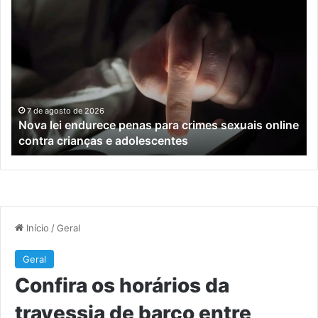
Nova
Co
lei
os
endurece
ho
penas
da
para
tr
crimes
de
sexuais
ba
online
en
7 de agosto de 2026
Nova lei endurece penas para crimes sexuais online
contra
En
contra crianças e adolescentes
crianças
e
e
M
adolescentes