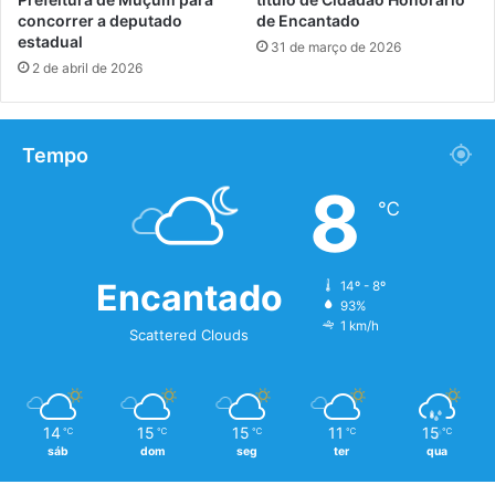
concorrer a deputado
de Encantado
estadual
31 de março de 2026
2 de abril de 2026
Tempo
8
℃
Encantado
14º - 8º
93%
1 km/h
Scattered Clouds
14
15
15
11
15
℃
℃
℃
℃
℃
sáb
dom
seg
ter
qua