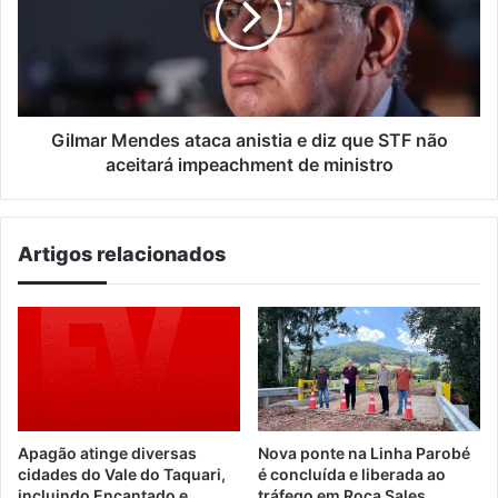
e
diz
que
STF
não
aceitará
Gilmar Mendes ataca anistia e diz que STF não
impeachment
aceitará impeachment de ministro
de
ministro
Artigos relacionados
Apagão atinge diversas
Nova ponte na Linha Parobé
cidades do Vale do Taquari,
é concluída e liberada ao
incluindo Encantado e
tráfego em Roca Sales