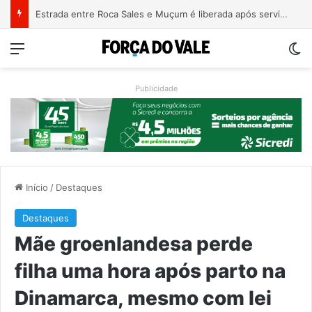
Estrada entre Roca Sales e Muçum é liberada após serviços de manutenção
Menu
Sw
Publicidade
Início
/
Destaques
Destaques
Mãe groenlandesa perde
filha uma hora após parto na
Dinamarca, mesmo com lei