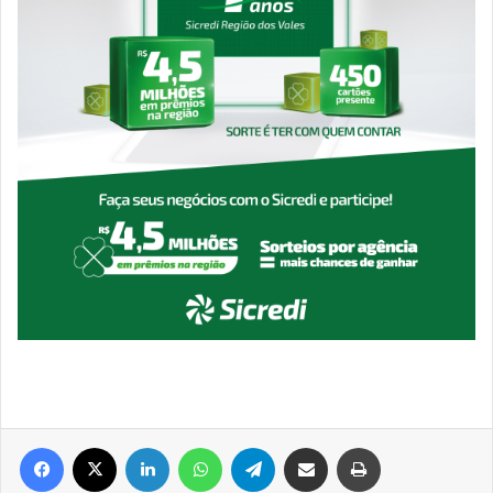
Facebook
X
Linkedin
WhatsApp
Telegram
Compartilhar via e-mail
Imprimir