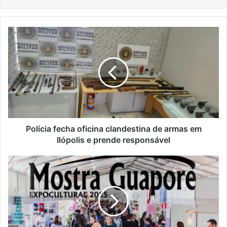
Polícia
fecha
oficina
clandestina
de
armas
em
Ilópolis
e
prende
Polícia fecha oficina clandestina de armas em
responsável
Ilópolis e prende responsável
Mostra
Guaporé
2025
será
realizada
em
dois