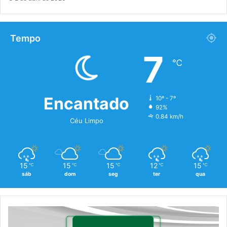
Tempo
7
℃
Encantado
10º - 7º
92%
0.84 km/h
Céu Limpo
15
15
15
12
15
℃
℃
℃
℃
℃
sáb
dom
seg
ter
qua