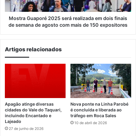
finais
de
semana
Mostra Guaporé 2025 será realizada em dois finais
de
de semana de agosto com mais de 150 expositores
agosto
com
mais
Artigos relacionados
de
150
expositores
Apagão atinge diversas
Nova ponte na Linha Parobé
cidades do Vale do Taquari,
é concluída e liberada ao
incluindo Encantado e
tráfego em Roca Sales
Lajeado
10 de abril de 2026
27 de junho de 2026