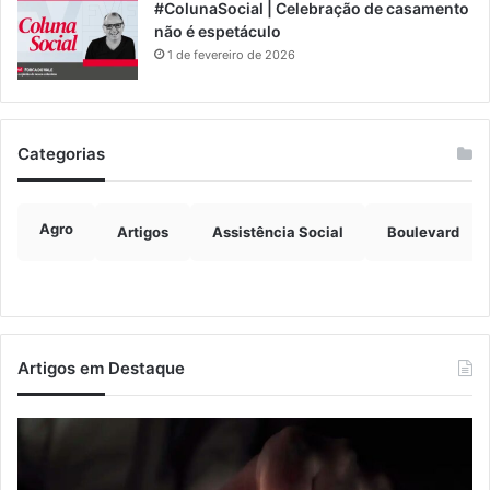
#ColunaSocial | Celebração de casamento
não é espetáculo
1 de fevereiro de 2026
Categorias
Agro
Artigos
Assistência Social
Boulevard
Artigos em Destaque
Nova
Co
lei
os
endurece
ho