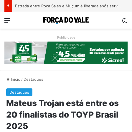
Patrimônio de Paulo Pimenta salta de R$ 192 mil para R$ 1,87 milhão em 4 anos
Menu
Sw
Publicidade
Início
/
Destaques
Destaques
Mateus Trojan está entre os
20 finalistas do TOYP Brasil
2025