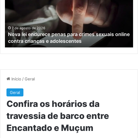
penas
da
para
tr
crimes
de
sexuais
ba
online
en
7 de agosto de 2026
Nova lei endurece penas para crimes sexuais online
contra
En
contra crianças e adolescentes
crianças
e
e
M
adolescentes