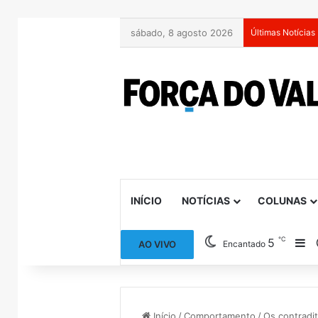
sábado, 8 agosto 2026
Últimas Notícias
INÍCIO
NOTÍCIAS
COLUNAS
℃
5
Ba
AO VIVO
Encantado
Início
/
Comportamento
/
Os contradi