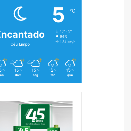
5
℃
Encantado
15º - 5º
94%
1.34 km/h
Céu Limpo
5
15
15
12
15
℃
℃
℃
℃
℃
áb
dom
seg
ter
qua