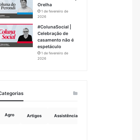
Orelha
1 de fevereiro de
2026
#ColunaSocial |
Celebração de
casamento não é
espetáculo
1 de fevereiro de
2026
Categorias
Agro
Artigos
Assistência Social
Boulevard
B