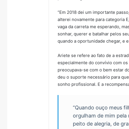
“Em 2018 dei um importante passo, 
alterei novamente para categoria E
vaga da carreta me esperando, mas 
sonhar, querer e batalhar pelos se
Turisvales
Importação
quando a oportunidade chegar, e e
2026
de
recebe
veículos
Ariete se refere ao fato de a estra
1200
chineses
7 de agosto de
especialmente do convívio com os f
profissionais
mais
Importação
preocupava-se com o bem estar do 
do
que
chineses m
7 de agosto de 2026
trade
dobra
deu o suporte necessário para que
os da
Turisvales 2026 recebe
já supera 
turístico
e
sonho profissional. E a recompen
o entre
1200 profissionais do
compras e
já
çum
trade turístico
Brasil
supera
metade
das
“Quando ouço meus fil
compras
orgulham de mim pela 
externas
peito de alegria, de gr
do