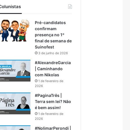
Colunistas
Pré-candidatos
confirmam
presença no 1º
final de semana de
Suinofest
3 de junho de 2026
#AlexandreGarcia
| Caminhando
com Nikolas
1 de fevereiro de
2026
#PaginaTrês |
Terra sem lei? Não
é bem assim!
1 de fevereiro de
2026
#NolimarPerondi |