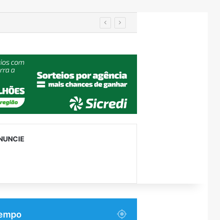
utenção
NUNCIE
empo