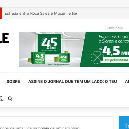
Estrada entre Roca Sales e Muçum é liberada após serviços de man
Publicidade
SOBRE
ASSINE O JORNAL QUE TEM UM LADO: O TEU
A
rra Lateral
Switch skin
Procurar por
T
tórios de uma vida na boleia de um caminhão