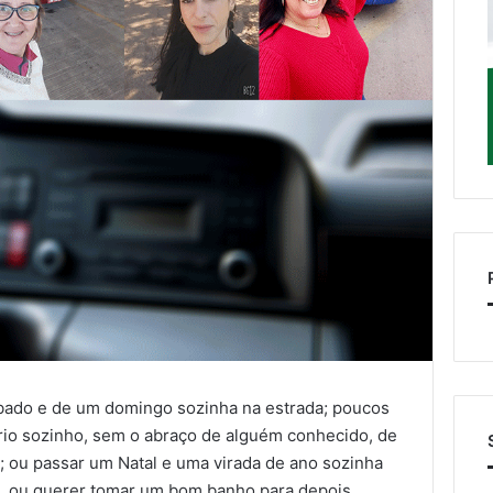
bado e de um domingo sozinha na estrada; poucos
rio sozinho, sem o abraço de alguém conhecido, de
 ou passar um Natal e uma virada de ano sozinha
l, ou querer tomar um bom banho para depois