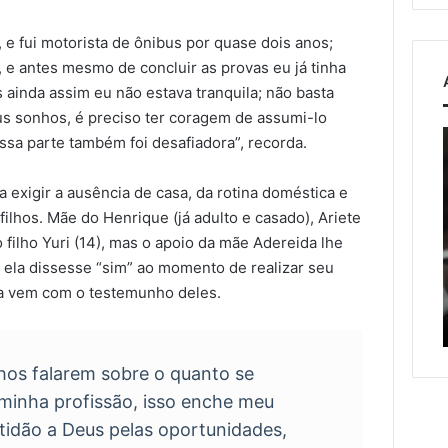
e fui motorista de ônibus por quase dois anos;
, e antes mesmo de concluir as provas eu já tinha
ainda assim eu não estava tranquila; não basta
us sonhos, é preciso ter coragem de assumi-lo
Estrada
Nova
ssa parte também foi desafiadora”, recorda.
entre
lei
Roca
endure
da exigir a ausência de casa, da rotina doméstica e
Sales
penas
 2026
ilhos. Mãe do Henrique (já adulto e casado), Ariete
e
para
 de veículos
7 d
filho Yuri (14), mas o apoio da mãe Adereida lhe
Muçum
crimes
ais que dobra e
Nov
7 de agosto de 2026
é
sexuai
 ela dissesse “sim” ao momento de realizar seu
metade das
Estrada entre Roca Sales e
par
liberada
online
sa vem com o testemunho deles.
xternas do
Muçum é liberada após
con
após
contra
serviços de manutenção
ado
serviços
criança
de
e
manutenção
adoles
hos falarem sobre o quanto se
minha profissão, isso enche meu
atidão a Deus pelas oportunidades,