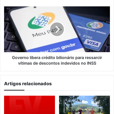
Governo
libera
crédito
bilionário
para
ressarcir
vítimas
de
descontos
indevidos
Governo libera crédito bilionário para ressarcir
no
vítimas de descontos indevidos no INSS
INSS
Artigos relacionados