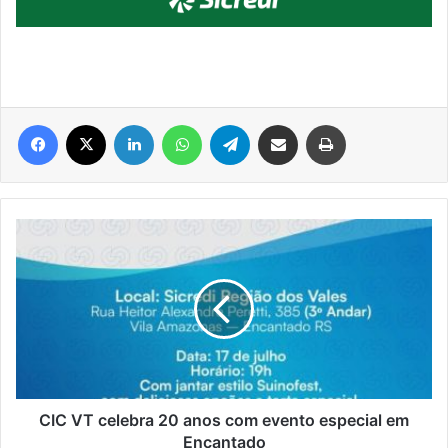
Facebook
X
Linkedin
WhatsApp
Telegram
Compartilhar via e-mail
Imprimir
CIC
VT
celebra
20
anos
com
evento
especial
em
Encantado
CIC VT celebra 20 anos com evento especial em
Encantado