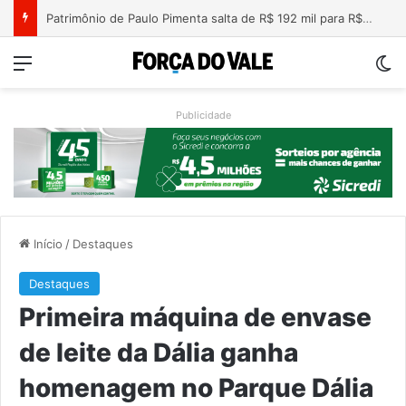
Nova lei endurece penas para crimes sexuais online contra crianças e adolescentes
Menu
Sw
Publicidade
Início
/
Destaques
Destaques
Primeira máquina de envase
de leite da Dália ganha
homenagem no Parque Dália