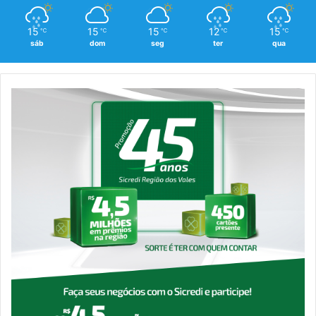
15
15
15
12
15
℃
℃
℃
℃
℃
sáb
dom
seg
ter
qua