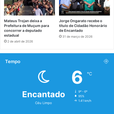
Mateus Trojan deixa a
Jorge Ongarato recebe o
Prefeitura de Muçum para
título de Cidadão Honorário
concorrer a deputado
de Encantado
estadual
31 de março de 2026
2 de abril de 2026
Tempo
6
℃
Encantado
9º - 6º
95%
1.41 km/h
Céu Limpo