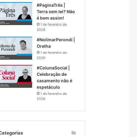
#PaginaTrês |
Terra sem lei? Não
é bem assim!
1 de fevereiro de
2026
#NolimarPerondi |
Orelha
1 de fevereiro de
2026
#ColunaSocial |
Celebração de
casamento não é
espetáculo
1 de fevereiro de
2026
Categorias