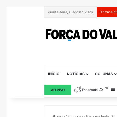
quinta-feira, 6 agosto 2026
Últimas Not
INÍCIO
NOTÍCIAS
COLUNAS
℃
22
B
AO VIVO
Encantado
Início
/
Economia
/
Ex-presidente Dil