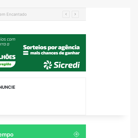
Turismo de Relvado ganha destaque na Turisvales 2026 com apresentação do Caminho da Fé e Devoção
NUNCIE
empo