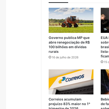
Governo publica MP que
EUA 
abre renegociação de R$
sobr
100 bilhões em dívidas
brasi
rurais
lista
fica
16 de julho de 2026
15 
Justiça
Campeona
condena
Municipal
ex-
de
vereador
Bochas
26
6 de agosto de 2026
Pegari
começa
cebem
Justiça condena ex-
a
neste
cional da
vereador Pegari a mais de
6 de ag
mais
fim
Correios acumulam
Bebi
e discutem
quatro anos de reclusão
Campe
de
de
prejuízo 83% maior no 1º
de fa
visória entre
por declaração
Bocha
quatro
semana
trimestre de 2026
sobe