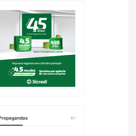
Propagandas