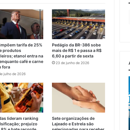
impõem tarifa de 25%
Pedágio da BR-386 sobe
e produtos
mais de R$ 1 e passa a R$
leiros; etanol entra na
6,60 a partir de sexta
 enquanto café e carne
23 de junho de 2026
m fora
de julho de 2026
to
Turismo
de
Relvado
ganha
6 de agosto de 2026
destaque
Turismo de Relvado ganha
na
r
destaque na Turisvales
osto de 2026
Turisvales
das lideram ranking
Sete organizações de
onato Municipal de
2026 com apresentação
2026
lsificação; prejuízo
Lajeado e Estrela são
s começa neste fim
do Caminho da Fé e
com
 8% e bate recorde
selecionadas para receber