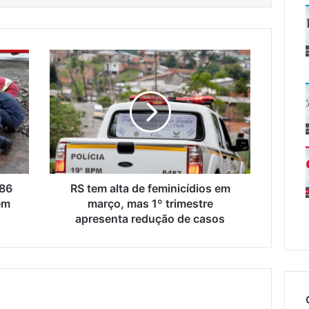
RS
tem
alta
de
feminicídios
em
março,
mas
1º
trimestre
386
RS tem alta de feminicídios em
apresenta
em
março, mas 1º trimestre
redução
apresenta redução de casos
de
casos