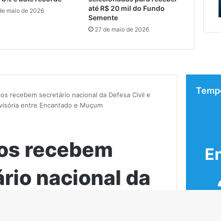
mana em Encantado
Devoção
apresentação
até R$ 20 mil do Fundo
de maio de 2026
do
Semente
Caminho
27 de maio de 2026
da
Fé
e
Devoção