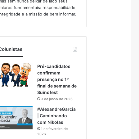
mas sem nunca deixar de lado seus
valores fundamentais: responsabilidade,
integridade e a missão de bem informar.​
Colunistas
Pré-candidatos
confirmam
presença no 1º
final de semana de
Suinofest
3 de junho de 2026
#AlexandreGarcia
| Caminhando
com Nikolas
1 de fevereiro de
2026