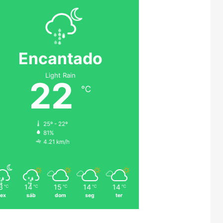
Encantado
Light Rain
22
℃
25º - 22º
81%
4.21 km/h
3
14
15
14
14
℃
℃
℃
℃
℃
sex
sáb
dom
seg
ter